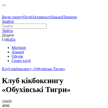
Види спорту
Події
Активності
Локації
Тренери
Знайти
Увійти
Додати
Ua
Ru
En
MixSport
Локації
Обухів
Спорт клуб
Клуб кікбоксингу «Обухівські Тигри»
Клуб кікбоксингу
«Обухівські Тигри»
10420
4096