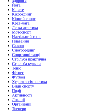
Здоров'я
Йога
Карате
Кікбоксинг
Кінний спорт
Крав-мага
Легка атлетика
Мотоспорт
Настільний теніс
Плавання
Сквош
Сноубординг
Спортивні танці
Стрільба практична
Стрільба кульова
Теніс
Фітнес
Футбол
Художня гімнастика
Види спорту
Події
Активності
Локації
Організації
Тренери