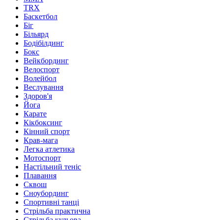
TRX
Баскетбол
Біг
Більярд
Бодібілдинг
Бокс
Вейкбординг
Велоспорт
Волейбол
Веслування
Здоров'я
Йога
Карате
Кікбоксинг
Кінний спорт
Крав-мага
Легка атлетика
Мотоспорт
Настільний теніс
Плавання
Сквош
Сноубординг
Спортивні танці
Стрільба практична
Стрільба кульова