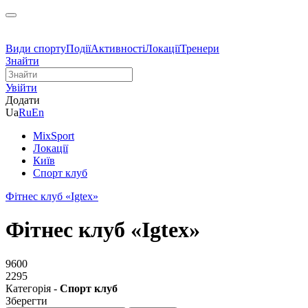
Види спорту
Події
Активності
Локації
Тренери
Знайти
Увійти
Додати
Ua
Ru
En
MixSport
Локації
Київ
Спорт клуб
Фітнес клуб «Igtex»
Фітнес клуб «Igtex»
9600
2295
Категорія -
Спорт клуб
Зберегти