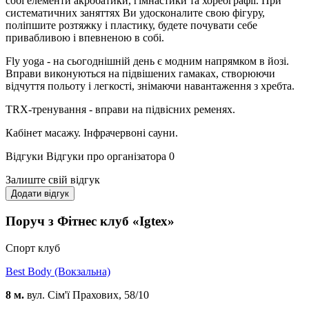
собі елементи акробатики, гімнастики та хореографії. При
систематичних заняттях Ви удосконалите свою фігуру,
поліпшите розтяжку і пластику, будете почувати себе
привабливою і впевненою в собі.
Fly yoga - на сьогоднішній день є модним напрямком в йозі.
Вправи виконуються на підвішених гамаках, створюючи
відчуття польоту і легкості, знімаючи навантаження з хребта.
TRX-тренування - вправи на підвісних ременях.
Кабінет масажу. Інфрачервоні сауни.
Відгуки
Відгуки про організатора
0
Залиште свій відгук
Додати відгук
Поруч з Фітнес клуб «Igtex»
Спорт клуб
Best Body (Вокзальна)
8 м.
вул. Сім'ї Прахових, 58/10