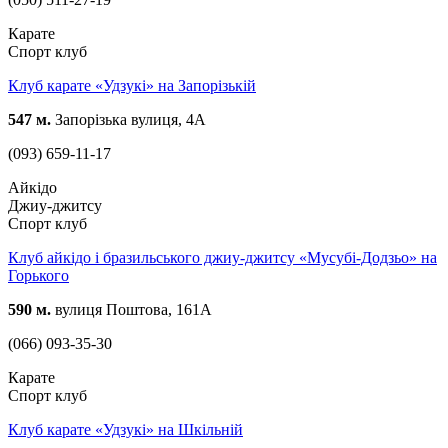
Карате
Спорт клуб
Клуб карате «Удзукі» на Запорізькій
547 м.
Запорізька вулиця, 4А
(093) 659-11-17
Айкідо
Джиу-джитсу
Спорт клуб
Клуб айкідо і бразильського джиу-джитсу «Мусубі-Додзьо» на
Горького
590 м.
вулиця Поштова, 161А
(066) 093-35-30
Карате
Спорт клуб
Клуб карате «Удзукі» на Шкільній