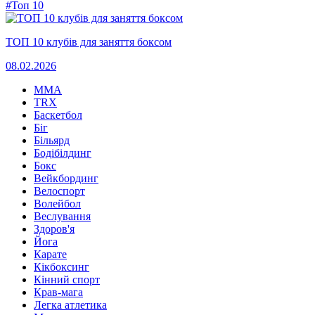
#Топ 10
ТОП 10 клубів для заняття боксом
08.02.2026
MMA
TRX
Баскетбол
Біг
Більярд
Бодібілдинг
Бокс
Вейкбординг
Велоспорт
Волейбол
Веслування
Здоров'я
Йога
Карате
Кікбоксинг
Кінний спорт
Крав-мага
Легка атлетика