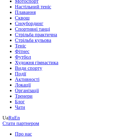
Мотоспорт
Настільний теніс
Плавання
Сквош
Сноубординг
Спортивні танці
Стрільба практична
Стрільба кульова
Теніс
Фітнес
Футбол
Художня гімнастика
Види спорту
Події
Активності
Локації
Організації
Тренери
Блог
Чати
Ua
Ru
En
Стати партнером
Про нас