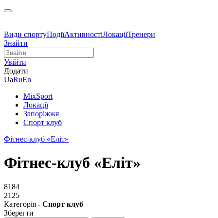
Види спорту
Події
Активності
Локації
Тренери
Знайти
Увійти
Додати
Ua
Ru
En
MixSport
Локації
Запоріжжя
Спорт клуб
Фітнес-клуб «Еліт»
Фітнес-клуб «Еліт»
8184
2125
Категорія -
Спорт клуб
Зберегти