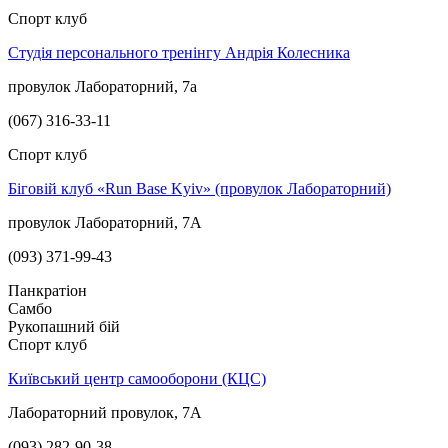
Спорт клуб
Студія персонального тренінгу Андрія Колесника
провулок Лабораторний, 7а
(067) 316-33-11
Спорт клуб
Біговій клуб «Run Base Kyiv» (провулок Лабораторний)
провулок Лабораторний, 7А
(093) 371-99-43
Панкратіон
Самбо
Рукопашний бій
Спорт клуб
Київський центр самооборони (КЦС)
Лабораторний провулок, 7А
(093) 282-90-38