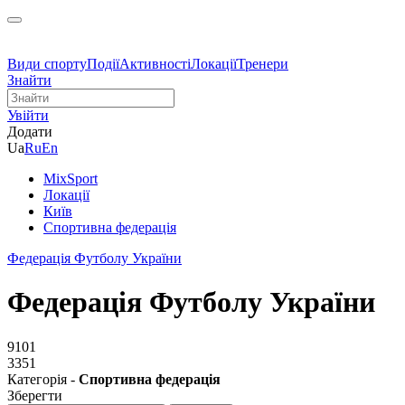
Види спорту
Події
Активності
Локації
Тренери
Знайти
Увійти
Додати
Ua
Ru
En
MixSport
Локації
Київ
Спортивна федерація
Федерація Футболу України
Федерація Футболу України
9101
3351
Категорія -
Спортивна федерація
Зберегти