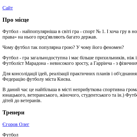
Сайт
Про місце
Футбол - найпопулярніша в світі гра - спорт № 1. І хоча гру в 
права» на нього пред'являють багато держав.
Чому футбол так популярна грою? У чому його феномен?
Футбол - гра загальнодоступна і має більше прихильників, ніж і
Футболіст Марадона - невисокого зросту, а Гаррінча - з фізичн
Для консолідації ідей, реалізації практичних планів і об'єднан
Федерацію футболу міста Києва.
В даний час це найбільша в місті неприбуткова спортивна громад
юнацького, ветеранського, жіночого, студентського та ін.) Футб
дітей до ветеранів.
Тренери
Єгоров Олег
Футбол