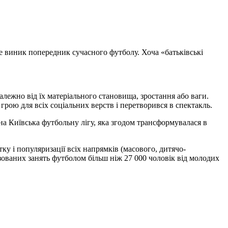
аме виник попередник сучасного футболу. Хоча «батьківські
алежно від їх матеріального становища, зростання або ваги.
грою для всіх соціальних верств і перетворився в спектакль.
ена Київська футбольну лігу, яка згодом трансформувалася в
ку і популяризації всіх напрямків (масового, дитячо-
ізованих занять футболом більш ніж 27 000 чоловік від молодих