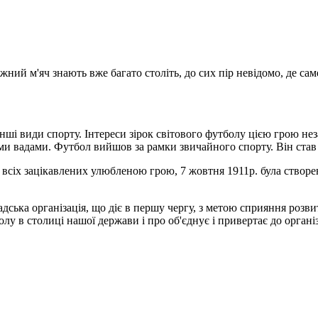
ножний м'яч знають вже багато століть, до сих пір невідомо, де с
нші види спорту. Інтереси зірок світового футболу цією грою нез
ими вадами. Футбол вийшов за рамки звичайного спорту. Він став 
ня всіх зацікавлених улюбленою грою, 7 жовтня 1911р. була створ
ська організація, що діє в першу чергу, з метою сприяння розвит
олу в столиці нашої держави і про об'єднує і привертає до орган