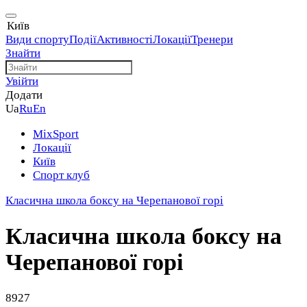
Київ
Види спорту
Події
Активності
Локації
Тренери
Знайти
Увійти
Додати
Ua
Ru
En
MixSport
Локації
Київ
Спорт клуб
Класична школа боксу на Черепанової горі
Класична школа боксу на
Черепанової горі
8927