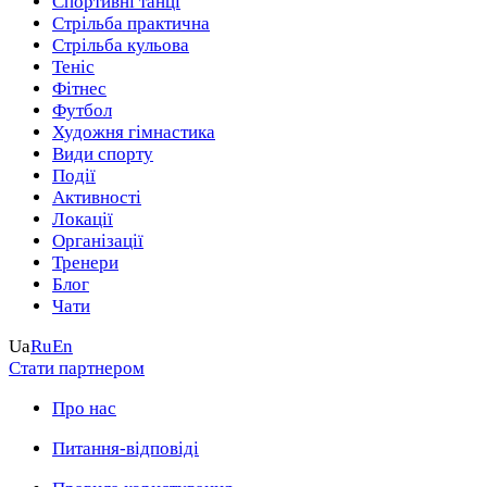
Спортивні танці
Стрільба практична
Стрільба кульова
Теніс
Фітнес
Футбол
Художня гімнастика
Види спорту
Події
Активності
Локації
Організації
Тренери
Блог
Чати
Ua
Ru
En
Стати партнером
Про нас
Питання-відповіді