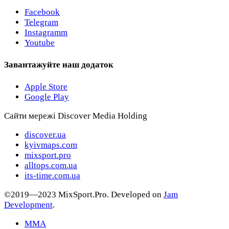
Facebook
Telegram
Instagramm
Youtube
Завантажуйте наш додаток
Apple Store
Google Play
Сайти мережі Discover Media Holding
discover.ua
kyivmaps.com
mixsport.pro
alltops.com.ua
its-time.com.ua
©2019—2023 MixSport.Pro. Developed on
Jam
Development
.
MMA