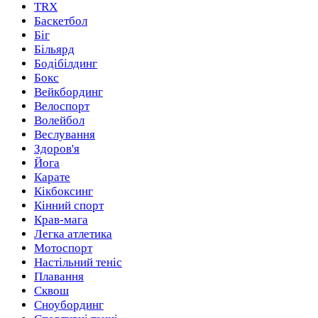
TRX
Баскетбол
Біг
Більярд
Бодібілдинг
Бокс
Вейкбординг
Велоспорт
Волейбол
Веслування
Здоров'я
Йога
Карате
Кікбоксинг
Кінний спорт
Крав-мага
Легка атлетика
Мотоспорт
Настільний теніс
Плавання
Сквош
Сноубординг