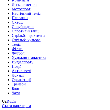
Крав-мага
Легка атлетика
Мотоспорт
Настільний теніс
Плавання
Сквош
Сноубординг
Спортивні танці
Стрільба практична
Стрільба кульова
Теніс
Фітнес
Футбол
Художня гімнастика
Види спорту
Події
Активності
Локації
Організації
Тренери
Блог
Чати
Ua
Ru
En
Стати партнером