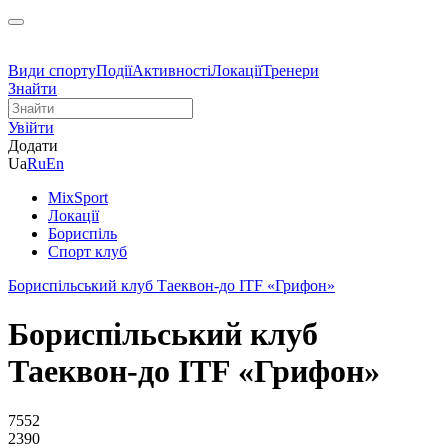
Види спорту
Події
Активності
Локації
Тренери
Знайти
Увійти
Додати
Ua
Ru
En
MixSport
Локації
Бориспіль
Спорт клуб
Бориспільський клуб Таеквон-до ITF «Грифон»
Бориспільський клуб
Таеквон-до ITF «Грифон»
7552
2390