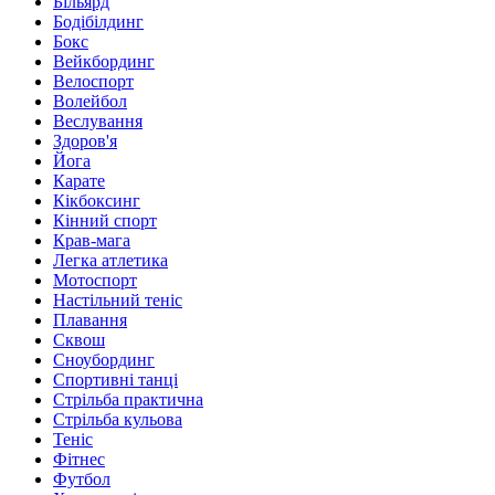
Більярд
Бодібілдинг
Бокс
Вейкбординг
Велоспорт
Волейбол
Веслування
Здоров'я
Йога
Карате
Кікбоксинг
Кінний спорт
Крав-мага
Легка атлетика
Мотоспорт
Настільний теніс
Плавання
Сквош
Сноубординг
Спортивні танці
Стрільба практична
Стрільба кульова
Теніс
Фітнес
Футбол