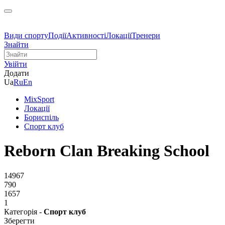
Види спорту
Події
Активності
Локації
Тренери
Знайти
Увійти
Додати
Ua
Ru
En
MixSport
Локації
Бориспіль
Спорт клуб
Reborn Clan Breaking School
14967
790
1657
1
Категорія -
Спорт клуб
Зберегти