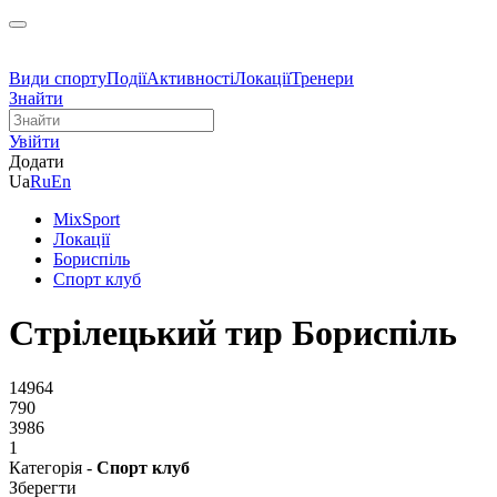
Види спорту
Події
Активності
Локації
Тренери
Знайти
Увійти
Додати
Ua
Ru
En
MixSport
Локації
Бориспіль
Спорт клуб
Стрілецький тир Бориспіль
14964
790
3986
1
Категорія -
Спорт клуб
Зберегти