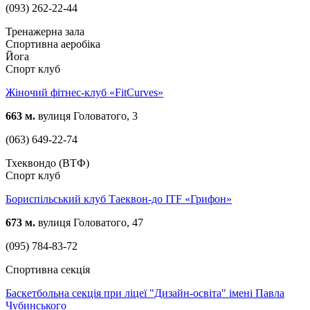
(093) 262-22-44
Тренажерна зала
Спортивна аеробіка
Йога
Спорт клуб
Жіночий фітнес-клуб «FitCurves»
663 м.
вулиця Головатого, 3
(063) 649-22-74
Тхеквондо (ВТФ)
Спорт клуб
Бориспільський клуб Таеквон-до ITF «Грифон»
673 м.
вулиця Головатого, 47
(095) 784-83-72
Спортивна секція
Баскетбольна секція при ліцеї "Дизайн-освіта" імені Павла
Чубинського