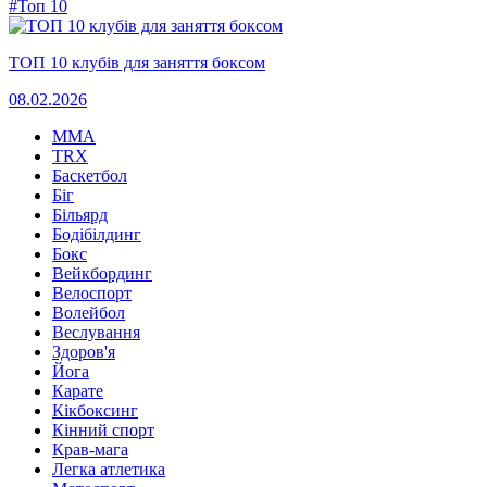
#Топ 10
ТОП 10 клубів для заняття боксом
08.02.2026
MMA
TRX
Баскетбол
Біг
Більярд
Бодібілдинг
Бокс
Вейкбординг
Велоспорт
Волейбол
Веслування
Здоров'я
Йога
Карате
Кікбоксинг
Кінний спорт
Крав-мага
Легка атлетика