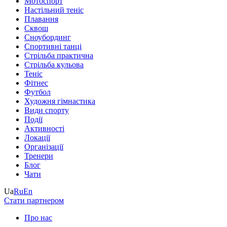
Мотоспорт
Настільний теніс
Плавання
Сквош
Сноубординг
Спортивні танці
Стрільба практична
Стрільба кульова
Теніс
Фітнес
Футбол
Художня гімнастика
Види спорту
Події
Активності
Локації
Організації
Тренери
Блог
Чати
Ua
Ru
En
Стати партнером
Про нас