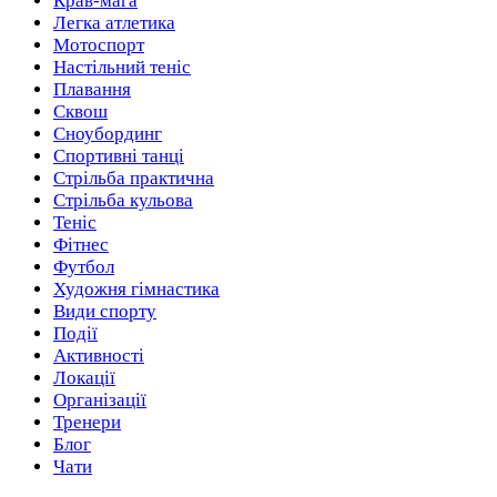
Крав-мага
Легка атлетика
Мотоспорт
Настільний теніс
Плавання
Сквош
Сноубординг
Спортивні танці
Стрільба практична
Стрільба кульова
Теніс
Фітнес
Футбол
Художня гімнастика
Види спорту
Події
Активності
Локації
Організації
Тренери
Блог
Чати