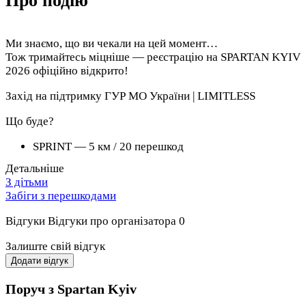
Про подію
Ми знаємо, що ви чекали на цей момент…
Тож тримайтесь міцніше — реєстрацію на SPARTAN KYIV
2026 офіційно відкрито!
Захід на підтримку ГУР МО України | LIMITLESS
Що буде?
SPRINT — 5 км / 20 перешкод
Детальніше
Динамічна дистанція для швидкого сплеску адреналіну;
З дітьми
Забіги з перешкодами
SUPER — 10 км / 25 перешкод
Відгуки
Відгуки про організатора
0
Ідеальний баланс швидкості та витривалості;
Залиште свій відгук
PARA RACE — для спортсменів з порушеннями
опорно-рухового апарату або ампутаціями
Додати відгук
Дистанція SPRINT. Участь безкоштовна;
Поруч з Spartan Kyiv