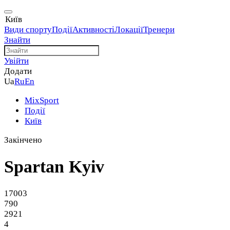
Київ
Види спорту
Події
Активності
Локації
Тренери
Знайти
Увійти
Додати
Ua
Ru
En
MixSport
Події
Київ
Закінчено
Spartan Kyiv
17003
790
2921
4