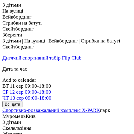
TRAIL — 10 км без перешкод
З дітьми
На вулиці
Якщо знайомишся зі Spartan і хочеш відчути атмосферу
Вейкбординг
— ідеальний формат;
Стрибки на батуті
Скейтбординг
KIDS — дитячі забіги
Зберегти
З дітьми | На вулиці | Вейкбординг | Стрибки на батуті |
Категорії: 4–6, 7–9, 10–14 років;
Скейтбординг
KIDS COMPETITIVE — для дітей 10–13 років
Дитячий спортивний табір Flip Club
Змагальний формат для юних лідерів;
Дата та час
ONLINE RACE
Add to calendar
ВТ
11 сер
09:00-18:00
Біжи з будь-якої точки світу та будь з нами в одному русі!
СР
12 сер
09:00-18:00
ЧТ
13 сер
09:00-18:00
Всі дати
Спортивно-розважальний комплекс X-PARK
парк
Муромець
Київ
З дітьми
Скелелазіння