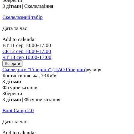
Зберегти
З дітьми | Скелелазіння
Скелелазний табір
Дата та час
Add to calendar
ВТ
11 сер
10:00-17:00
СР
12 сер
10:00-17:00
ЧТ
13 сер
10:00-17:00
Всі дати
Скеледром "Гіперіон" (ЦАО Гіперіон)
вулиця
Костянтинівська, 73
Київ
З дітьми
Фігурне катання
Зберегти
З дітьми | Фігурне катання
Boot Camp 2.0
Дата та час
Add to calendar