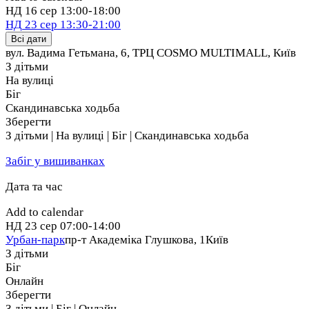
НД
16 сер
13:00-18:00
НД
23 сер
13:30-21:00
Всі дати
вул. Вадима Гетьмана, 6, ТРЦ COSMO MULTIMALL
,
Київ
З дітьми
На вулиці
Біг
Скандинавська ходьба
Зберегти
З дітьми | На вулиці | Біг | Скандинавська ходьба
Забіг у вишиванках
Дата та час
Add to calendar
НД
23 сер
07:00-14:00
Урбан-парк
пр-т Академіка Глушкова, 1
Київ
З дітьми
Біг
Онлайн
Зберегти
З дітьми | Біг | Онлайн