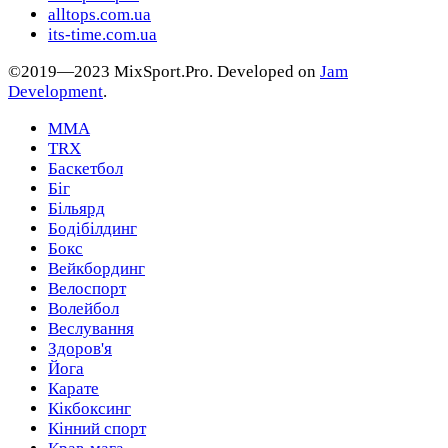
alltops.com.ua
its-time.com.ua
©2019—2023 MixSport.Pro. Developed on
Jam
Development
.
MMA
TRX
Баскетбол
Біг
Більярд
Бодібілдинг
Бокс
Вейкбординг
Велоспорт
Волейбол
Веслування
Здоров'я
Йога
Карате
Кікбоксинг
Кінний спорт