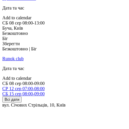
Дата та час
Add to calendar
СБ
08 сер
08:00-13:00
Буча
,
Київ
Безкоштовно
Біг
Зберегти
Безкоштовно | Біг
Runok club
Дата та час
Add to calendar
СБ
08 сер
08:00-09:00
СР
12 сер
07:00-08:00
СБ
15 сер
08:00-09:00
Всі дати
вул. Січових Стрільців, 10
,
Київ