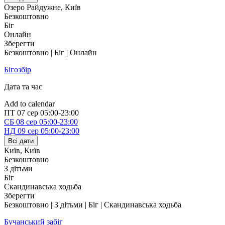
Озеро Райдужне
,
Київ
Безкоштовно
Біг
Онлайн
Зберегти
Безкоштовно | Біг | Онлайн
Бігозбір
Дата та час
Add to calendar
ПТ
07 сер
05:00-23:00
СБ
08 сер
05:00-23:00
НД
09 сер
05:00-23:00
Всі дати
Київ
,
Київ
Безкоштовно
З дітьми
Біг
Скандинавська ходьба
Зберегти
Безкоштовно | З дітьми | Біг | Скандинавська ходьба
Бучанський забіг