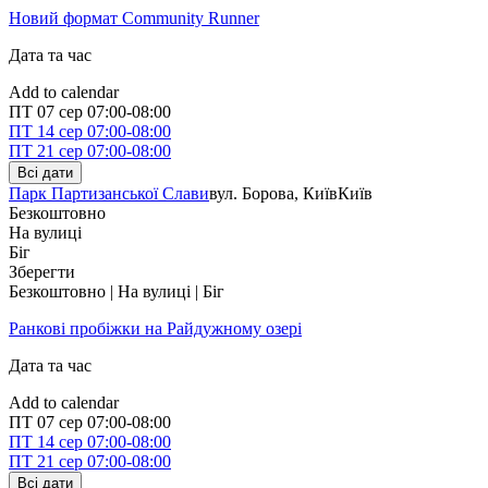
Новий формат Community Runner
Дата та час
Add to calendar
ПТ
07 сер
07:00-08:00
ПТ
14 сер
07:00-08:00
ПТ
21 сер
07:00-08:00
Всі дати
Парк Партизанської Слави
вул. Борова, Київ
Київ
Безкоштовно
На вулиці
Біг
Зберегти
Безкоштовно | На вулиці | Біг
Ранкові пробіжки на Райдужному озері
Дата та час
Add to calendar
ПТ
07 сер
07:00-08:00
ПТ
14 сер
07:00-08:00
ПТ
21 сер
07:00-08:00
Всі дати