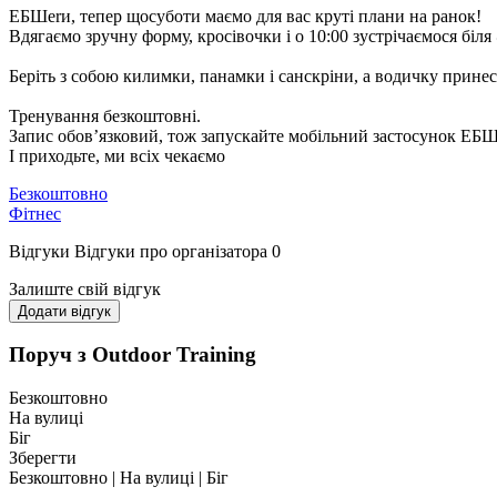
ЕБШerи, тепер щосуботи маємо для вас круті плани на ранок!
Вдягаємо зручну форму, кросівочки і о 10:00 зустрічаємося біля
Беріть з собою килимки, панамки і санскріни, а водичку принес
Тренування безкоштовні.
Запис обов’язковий, тож запускайте мобільний застосунок ЕБШ
І приходьте, ми всіх чекаємо
Безкоштовно
Фітнес
Відгуки
Відгуки про організатора
0
Залиште свій відгук
Додати відгук
Поруч з Outdoor Training
Безкоштовно
На вулиці
Біг
Зберегти
Безкоштовно | На вулиці | Біг