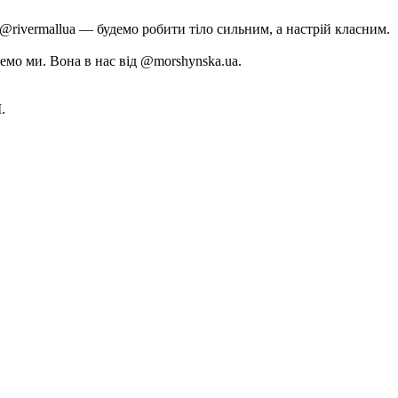
 @rivermallua — будемо робити тіло сильним, а настрій класним.
емо ми. Вона в нас від @morshynska.ua.
.