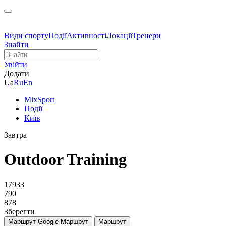
Види спорту
Події
Активності
Локації
Тренери
Знайти
Увійти
Додати
Ua
Ru
En
MixSport
Події
Київ
Завтра
Outdoor Training
17933
790
878
Зберегти
Маршрут Google
Маршрут
Маршрут