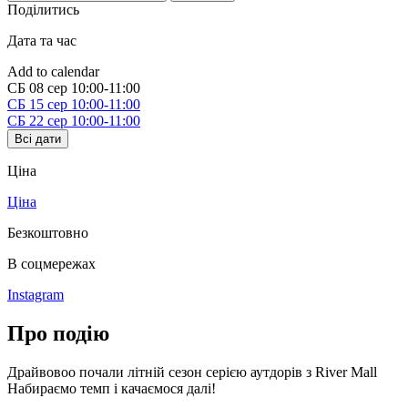
Поділитись
Дата та час
Add to calendar
СБ
08 сер
10:00-11:00
СБ
15 сер
10:00-11:00
СБ
22 сер
10:00-11:00
Всі дати
Ціна
Ціна
Безкоштовно
В соцмережах
Instagram
Про подію
Драйвовоо почали літній сезон серією аутдорів з River Mall
Набираємо темп і качаємося далі!