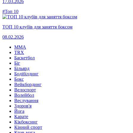
17.03.2026
#Топ 10
ТОП 10 клубів для заняття боксом
08.02.2026
MMA
TRX
Баскетбол
Біг
Більярд
Бодібілдинг
Бокс
Вейкбординг
Велоспорт
Волейбол
Веслування
Здоров'я
Йога
Карате
Кікбоксинг
Кінний спорт
Крав-мага