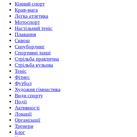
Кінний спорт
Крав-мага
Легка атлетика
Мотоспорт
Настільний теніс
Плавання
Сквош
Сноубординг
Спортивні танці
Стрільба практична
Стрільба кульова
Теніс
Фітнес
Футбол
Художня гімнастика
Види спорту
Події
Активності
Локації
Організації
Тренери
Блог