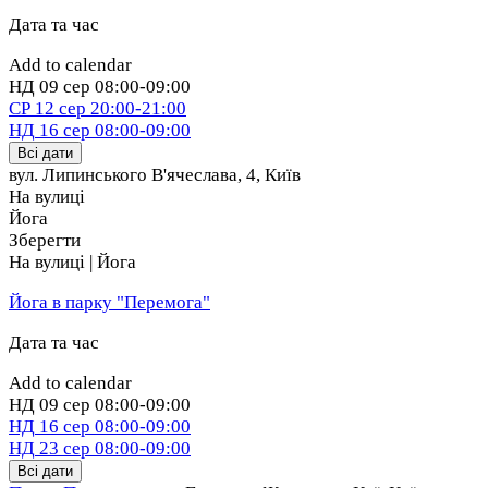
Вхід на територію безкоштовний.
Дата та час
На локації Ікспарку розташовані декілька обладнаних і
безпечних ополонок, чергуватимуть рятувальники.
Add to calendar
НД
09 сер
08:00-09:00
Всі охочі зможуть зануритися, скористатися
СР
12 сер
20:00-21:00
переодягальнями, набрати освяченої води, зігрітися
НД
16 сер
08:00-09:00
гарячими напоями та у громадських лазнях.
Всі дати
вул. Липинського В'ячеслава, 4
,
Київ
На вулиці
Йога
Зберегти
На вулиці | Йога
Йога в парку "Перемога"
Дата та час
Add to calendar
НД
09 сер
08:00-09:00
НД
16 сер
08:00-09:00
НД
23 сер
08:00-09:00
Всі дати