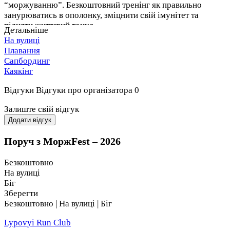
“моржуванню”. Безкоштовний тренінг як правильно
занурюватись в ополонку, зміцнити свій імунітет та
підняти життєвий тонус.
Детальніше
На вулиці
В Ікспарку відбудуться змагання “IceMan Champ”,
Плавання
Сапбординг
плавання на швидкість у крижаній воді 25 і 50
Каякінг
метрів.
перегони на SUP-бордах та запливи на каяках.
Відгуки
Відгуки про організатора
0
перетягування канату, гірьовий спорт.
Залиште свій відгук
Фанові розважальні змагання “Penguin Champ”.
Додати відгук
⁠корнхол, фан-стрибок у воду, КригаRace – біг по
Поруч з МоржFest – 2026
льдинам по воді,
“Ісе Aquapark” аквапарк для моржів
Безкоштовно
”Пузокерлінг”, ❄️”Бандерівська рулетка”,
На вулиці
“Перегони на льодяних серфах”,
Біг
”Ісe -Морталкомбат”.
Зберегти
Безкоштовно | На вулиці | Біг
Пішохідний квестмаршрут у смартфоні «Як козаки лід
рубали» від FreeGenGO
Lypovyi Run Club