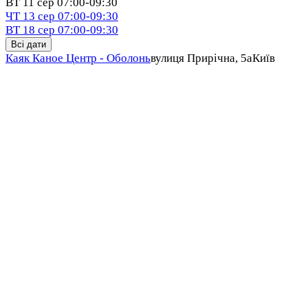
ВТ
11 сер
07:00-09:30
ЧТ
13 сер
07:00-09:30
ВТ
18 сер
07:00-09:30
Всі дати
Каяк Каное Центр - Оболонь
вулиця Прирічна, 5а
Київ