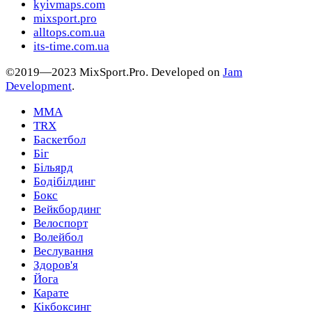
kyivmaps.com
mixsport.pro
alltops.com.ua
its-time.com.ua
©2019—2023 MixSport.Pro. Developed on
Jam
Development
.
MMA
TRX
Баскетбол
Біг
Більярд
Бодібілдинг
Бокс
Вейкбординг
Велоспорт
Волейбол
Веслування
Здоров'я
Йога
Карате
Кікбоксинг