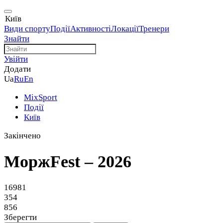
Київ
Види спорту
Події
Активності
Локації
Тренери
Знайти
Увійти
Додати
Ua
Ru
En
MixSport
Події
Київ
Закінчено
МоржFest – 2026
16981
354
856
Зберегти