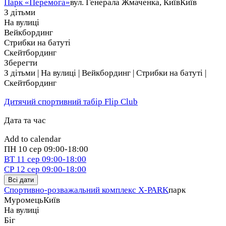
Парк «Перемога»
вул. Генерала Жмаченка, Київ
Київ
З дітьми
На вулиці
Вейкбординг
Стрибки на батуті
Скейтбординг
Зберегти
З дітьми | На вулиці | Вейкбординг | Стрибки на батуті |
Скейтбординг
Дитячий спортивний табір Flip Club
Дата та час
Add to calendar
ПН
10 сер
09:00-18:00
ВТ
11 сер
09:00-18:00
СР
12 сер
09:00-18:00
Всі дати
Спортивно-розважальний комплекс X-PARK
парк
Муромець
Київ
На вулиці
Біг