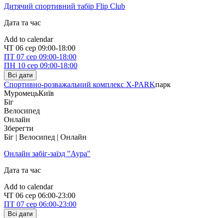
Дитячий спортивний табір Flip Club
Дата та час
Add to calendar
ЧТ
06 сер
09:00-18:00
ПТ
07 сер
09:00-18:00
ПН
10 сер
09:00-18:00
Всі дати
Спортивно-розважальний комплекс X-PARK
парк
Муромець
Київ
Біг
Велосипед
Онлайн
Зберегти
Біг | Велосипед | Онлайн
Онлайн забіг-заїзд "Аура"
Дата та час
Add to calendar
ЧТ
06 сер
06:00-23:00
ПТ
07 сер
06:00-23:00
Всі дати