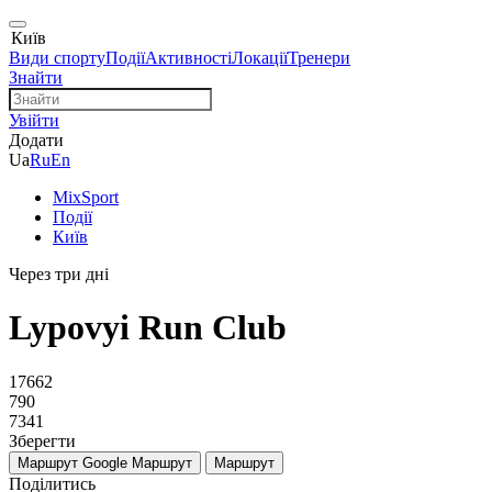
Київ
Види спорту
Події
Активності
Локації
Тренери
Знайти
Увійти
Додати
Ua
Ru
En
MixSport
Події
Київ
Через три дні
Lypovyi Run Club
17662
790
7341
Зберегти
Маршрут Google
Маршрут
Маршрут
Поділитись