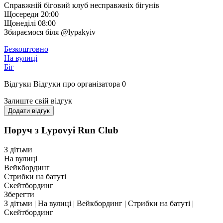
Справжній біговий клуб несправжніх бігунів
Щосереди 20:00
Щонеділі 08:00
Збираємося біля @lypakyiv
Безкоштовно
На вулиці
Біг
Відгуки
Відгуки про організатора
0
Залиште свій відгук
Додати відгук
Поруч з Lypovyi Run Club
З дітьми
На вулиці
Вейкбординг
Стрибки на батуті
Скейтбординг
Зберегти
З дітьми | На вулиці | Вейкбординг | Стрибки на батуті |
Скейтбординг