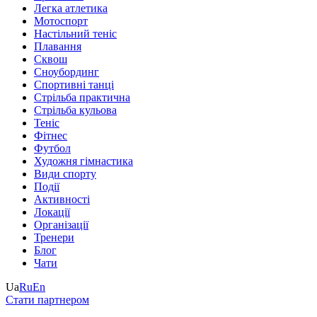
Легка атлетика
Мотоспорт
Настільний теніс
Плавання
Сквош
Сноубординг
Спортивні танці
Стрільба практична
Стрільба кульова
Теніс
Фітнес
Футбол
Художня гімнастика
Види спорту
Події
Активності
Локації
Організації
Тренери
Блог
Чати
Ua
Ru
En
Стати партнером