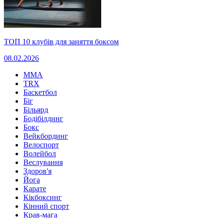
ТОП 10 клубів для заняття боксом
08.02.2026
MMA
TRX
Баскетбол
Біг
Більярд
Бодібілдинг
Бокс
Вейкбординг
Велоспорт
Волейбол
Веслування
Здоров'я
Йога
Карате
Кікбоксинг
Кінний спорт
Крав-мага