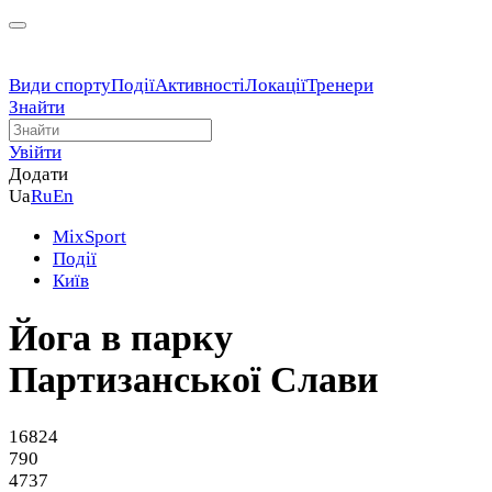
Види спорту
Події
Активності
Локації
Тренери
Знайти
Увійти
Додати
Ua
Ru
En
MixSport
Події
Київ
Йога в парку
Партизанської Слави
16824
790
4737