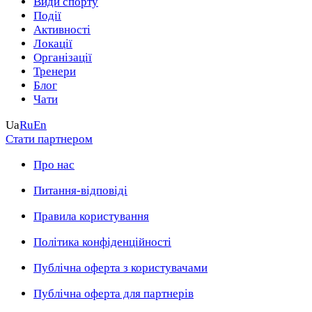
Види спорту
Події
Активності
Локації
Організації
Тренери
Блог
Чати
Ua
Ru
En
Стати партнером
Про нас
Питання-відповіді
Правила користування
Політика конфіденційності
Публічна оферта з користувачами
Публічна оферта для партнерів