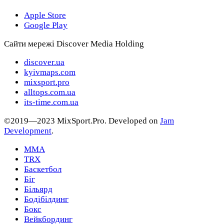
Apple Store
Google Play
Сайти мережі Discover Media Holding
discover.ua
kyivmaps.com
mixsport.pro
alltops.com.ua
its-time.com.ua
©2019—2023 MixSport.Pro. Developed on
Jam
Development
.
MMA
TRX
Баскетбол
Біг
Більярд
Бодібілдинг
Бокс
Вейкбординг