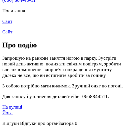
(066) 884-45-11
Посилання
Сайт
Сайт
Про подію
Запрошую на ранкове заняття йогою в парку. Зустріти
новий день активно, подихати свіжим повітрям, зробити
внесок в зміцнення здоров'я і покращення імунітету-
далеко не все, що ви встигните зробити за годину.
З собою потрібно мати килимок. Зручний одяг по погоді.
Для запису і уточнення деталей-viber 0668844511.
На вулиці
Йога
Відгуки
Відгуки про організатора
0