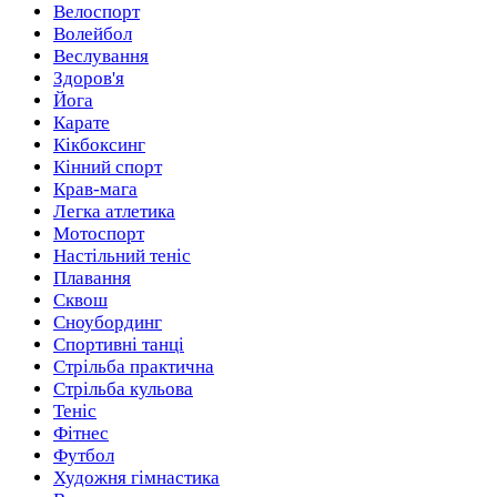
Велоспорт
Волейбол
Веслування
Здоров'я
Йога
Карате
Кікбоксинг
Кінний спорт
Крав-мага
Легка атлетика
Мотоспорт
Настільний теніс
Плавання
Сквош
Сноубординг
Спортивні танці
Стрільба практична
Стрільба кульова
Теніс
Фітнес
Футбол
Художня гімнастика