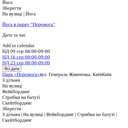
Йога
Зберегти
На вулиці | Йога
Йога в парку "Перемога"
Дата та час
Add to calendar
НД
09 сер
08:00-09:00
НД
16 сер
08:00-09:00
НД
23 сер
08:00-09:00
Всі дати
Парк «Перемога»
вул. Генерала Жмаченка, Київ
Київ
З дітьми
На вулиці
Вейкбординг
Стрибки на батуті
Скейтбординг
Зберегти
З дітьми | На вулиці | Вейкбординг | Стрибки на батуті |
Скейтбординг