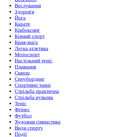
Веслування
Здоров'я
Йога
Карате
Кікбоксинг
Кінний спорт
Крав-мага
Легка атлетика
Мотоспорт
Настільний теніс
Плавання
Сквош
Сноубординг
Спортивні танці
Стрільба практична
Стрільба кульова
Теніс
Фітнес
Футбол
Художня гімнастика
Види спорту
Події