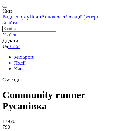
Київ
Види спорту
Події
Активності
Локації
Тренери
Знайти
Увійти
Додати
Ua
Ru
En
MixSport
Події
Київ
Сьогодні
Community runner —
Русанівка
17920
790