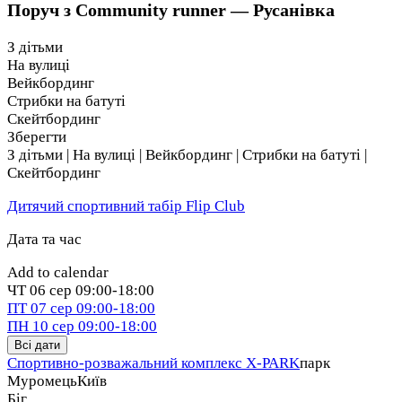
Поруч з Community runner — Русанівка
З дітьми
На вулиці
Вейкбординг
Стрибки на батуті
Скейтбординг
Зберегти
З дітьми | На вулиці | Вейкбординг | Стрибки на батуті |
Скейтбординг
Дитячий спортивний табір Flip Club
Дата та час
Add to calendar
ЧТ
06 сер
09:00-18:00
ПТ
07 сер
09:00-18:00
ПН
10 сер
09:00-18:00
Всі дати
Спортивно-розважальний комплекс X-PARK
парк
Муромець
Київ
Біг