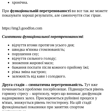
хронічна.
При
функціональній перетренованості
ви все так же можете
показувати хороші результати, але самопочуття стає гірше.
https://img3.goodfon.com
Симптоми функціональної перетренованості
:
відчуття втоми протягом усього дня;
швидка м'язова стомлюваність;
порушення сну;
відчуття сильного голоду;
зниження жирової маси;
бажання поспати після кожного прийому їжі;
різка зміна настрою;
залежність від кави і солодкого.
Друга стадія – симпатична перетренованість.
Тут вже
починаються проблеми посерйозніше. Підвищується рівень
гормону стресу – кортизолу, через що виникає дисфункція
надниркових залоз. Прискорюються руйнівні процеси у
м'язах, знижується рівень тестостерону. На цій стадії
функціональні показники при заняттях спортом