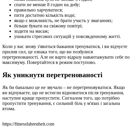
спати не менше 8 годин на добу;
правильно харчуватися;
пити достатню кількість води;
якщо є можливість, не брати участь у змаганнях;
більше бувати на свіжому повітрі;
ходити на масаж;
уникати стресових ситуацій у повсякденному житті.
Коли у вас знову з'явиться бажання тренуватися, і ви відчуєте
прилив сил, це ознака того, що ви позбулися
перетренованості. Але не варто відразу навантажувати себе по
максимуму. Повертайтеся в режим поступово.
Як уникнути перетренованості
Як би банально це не звучало – не перетреновуватися. Якщо
ви відчуваєте, що не встигли відновитися після тренування,
наступне краще пропустити. Сигналом того, що потрібно
пропустити тренування, є сильний біль у м'язах і загальна
втома.
https://fitnessfahrenheit.com