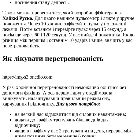
посилення стану депресії.
Також можна провести тест, який розробив фізіотерапевт
Хайккі Руско.
Для цього надіньте пульсометр і ляжте у зручне
положення. Через 10 хвилин зафіксуйте пульс у положенні
лежачи. Потім встаньте і перевірте пульс через 15 секунд, а
потім ще через 60 і 120 секунд. У вас вийде 4 показника. Якщо
різниця між першим і останнім 10 ударів і вище, значить у вас
перетренованість.
Як лікувати перетренованість
https://img-s3.onedio.com
У разі хронічної перетренованості неможливо обійтися без
допомоги фахівця. А ось першу і другу стадії можна
вилікувати, налаштувавши правильний режим сну,
харчування і відпочинку.
Для цього потрібно:
на деякий час відмовитися від силових навантажень;
додати до графіку тренувань більше днів для
відпочинку;
якщо в графіку у вас 2 тренування на день, перерва між
ними повинна бути не менше 6 годин;