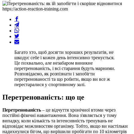
https://action-reaction-training.com
Багато хто, щоб досягти хороших результатів, не
шкодує себе і кожен день інтенсивно тренується.
Це похвально, але незабаром виникне
перетренованість, і всі старання будуть марними.
Розповідаємо, як розпізнати і запобігти
перетренованості та що робити, якщо ви все ж
перестаралися у спортивному залі.
Перетренованість: що це
Перетренованість
– це відчуття хронічної втоми через
постійні фізичні навантаження. Вона з'являється у тому
випадку, коли кількість та інтенсивність тренувань не
відповідає можливостям організму. Тобто, якщо ви настільки
надихнулися бігом, що вирішили пробігати по 10 кілометрів