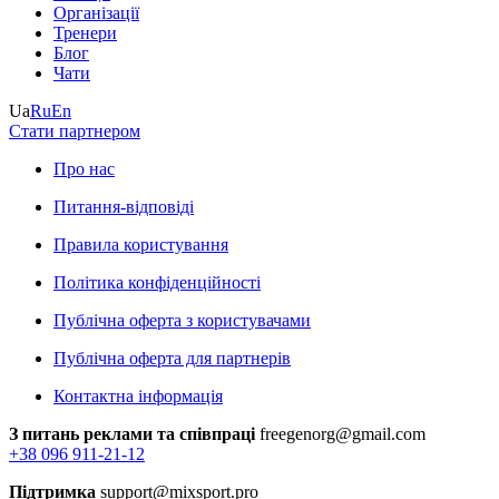
Організації
Тренери
Блог
Чати
Ua
Ru
En
Стати партнером
Про нас
Питання-відповіді
Правила користування
Політика конфіденційності
Публічна оферта з користувачами
Публічна оферта для партнерів
Контактна інформація
З питань реклами та співпраці
freegenorg@gmail.com
+38 096 911-21-12
Підтримка
support@mixsport.pro