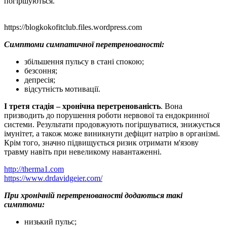
погіршуються.
https://blogkokofitclub.files.wordpress.com
Симптоми симпатичної перетренованості:
збільшення пульсу в стані спокою;
безсоння;
депресія;
відсутність мотивації.
І третя стадія – хронічна перетренованість
. Вона
призводить до порушення роботи нервової та ендокринної
системи. Результати продовжують погіршуватися, знижується
імунітет, а також може виникнути дефіцит натрію в організмі.
Крім того, значно підвищується ризик отримати м'язову
травму навіть при невеликому навантаженні.
http://therma1.com
https://www.drdavidgeier.com/
При хронічній перетренованості додаються такі
симптоми:
низький пульс;