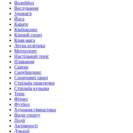
Волейбол
Веслування
Здоров'я
Йога
Карате
Кікбоксинг
Кінний спорт
Крав-мага
Легка атлетика
Мотоспорт
Настільний теніс
Плавання
Сквош
Сноубординг
Спортивні танці
Стрільба практична
Стрільба кульова
Теніс
Фітнес
Футбол
Художня гімнастика
Види спорту
Події
Активності
Локації