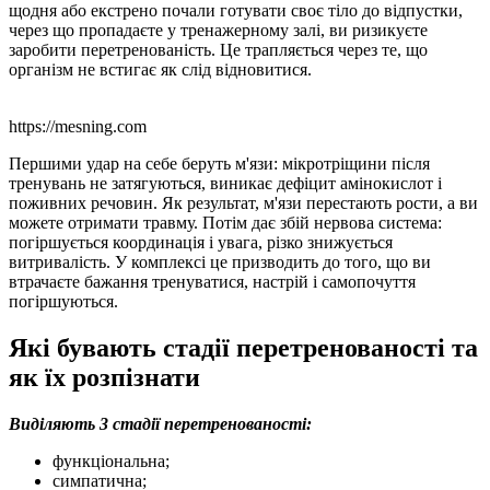
щодня або екстрено почали готувати своє тіло до відпустки,
через що пропадаєте у тренажерному залі, ви ризикуєте
заробити перетренованість. Це трапляється через те, що
організм не встигає як слід відновитися.
https://mesning.com
Першими удар на себе беруть м'язи: мікротріщини після
тренувань не затягуються, виникає дефіцит амінокислот і
поживних речовин. Як результат, м'язи перестають рости, а ви
можете отримати травму. Потім дає збій нервова система:
погіршується координація і увага, різко знижується
витривалість. У комплексі це призводить до того, що ви
втрачаєте бажання тренуватися, настрій і самопочуття
погіршуються.
Які бувають стадії перетренованості та
як їх розпізнати
Виділяють 3 стадії перетренованості:
функціональна;
симпатична;