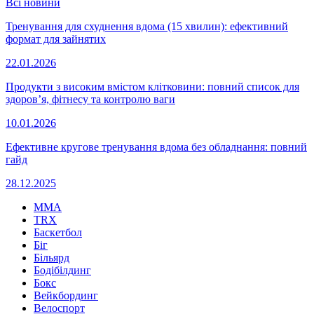
Всі новини
Тренування для схуднення вдома (15 хвилин): ефективний
формат для зайнятих
22.01.2026
Продукти з високим вмістом клітковини: повний список для
здоров’я, фітнесу та контролю ваги
10.01.2026
Ефективне кругове тренування вдома без обладнання: повний
гайд
28.12.2025
MMA
TRX
Баскетбол
Біг
Більярд
Бодібілдинг
Бокс
Вейкбординг
Велоспорт