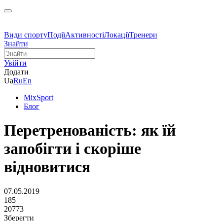
Види спорту
Події
Активності
Локації
Тренери
Знайти
Увійти
Додати
Ua
Ru
En
MixSport
Блог
Перетренованість: як їй
запобігти і скоріше
відновитися
07.05.2019
185
20773
Зберегти