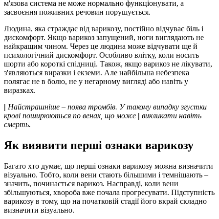
м'язова система не може нормально функціонувати, а
засвоєння поживних речовин порушується.
Людина, яка страждає від варикозу, постійно відчуває біль і
дискомфорт. Якщо варикоз запущений, ноги виглядають не
найкращим чином. Через це людина може відчувати ще й
психологічний дискомфорт. Особливо влітку, коли носить
шорти або короткі спідниці. Також, якщо варикоз не лікувати,
з'являються виразки і екземи. Але найбільша небезпека
полягає не в болю, не у негарному вигляді або навіть у
виразках.
|
Найстрашніше – поява тромбів. У такому випадку згустки
крові поширюються
по венах, що може
|
викликати навіть
смерть.
Як виявити перші ознаки варикозу
Багато хто думає, що перші ознаки варикозу можна визначити
візуально. Тобто, коли вени стають більшими і темнішають –
значить, починається варикоз. Насправді, коли вени
збільшуються, хвороба вже почала прогресувати. Підступність
варикозу в тому, що на початковій стадії його вкрай складно
визначити візуально.