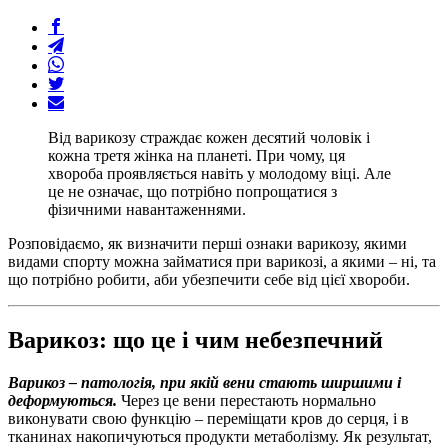
Від варикозу страждає кожен десятий чоловік і
кожна третя жінка на планеті. При чому, ця
хвороба проявляється навіть у молодому віці. Але
це не означає, що потрібно попрощатися з
фізичними навантаженнями.
Розповідаємо, як визначити перші ознаки варикозу, якими
видами спорту можна займатися при варикозі, а якими – ні, та
що потрібно робити, аби убезпечити себе від цієї хвороби.
Варикоз: що це і чим небезпечний
Варикоз – патологія, при якій вени стають ширшими і
деформуються.
Через це вени перестають нормально
виконувати свою функцію – переміщати кров до серця, і в
тканинах накопичуються продукти метаболізму. Як результат,