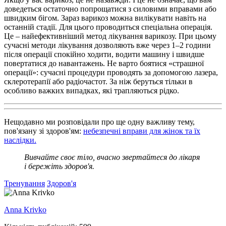
доведеться остаточно попрощатися з силовими вправами або
швидким бігом. Зараз варикоз можна вилікувати навіть на
останній стадії. Для цього проводиться спеціальна операція.
Це – найефективніший метод лікування варикозу. При цьому
сучасні методи лікування дозволяють вже через 1–2 години
після операції спокійно ходити, водити машину і швидше
повертатися до навантажень. Не варто боятися «страшної
операції»: сучасні процедури проводять за допомогою лазера,
склеротерапії або радіочастот. За ніж беруться тільки в
особливо важких випадках, які трапляються рідко.
Нещодавно ми розповідали про ще одну важливу тему,
пов'язану зі здоров'ям:
небезпечні вправи для жінок та їх
наслідки.
Вивчайте своє тіло, вчасно звертайтеся до лікаря
і бережіть здоров'я.
Тренування
Здоров'я
Anna Krivko