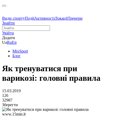
Види спорту
Події
Активності
Локації
Тренери
Знайти
Увійти
Додати
Ua
Ru
En
MixSport
Блог
Як тренуватися при
варикозі: головні правила
15.03.2019
126
32987
Зберегти
www.15min.lt