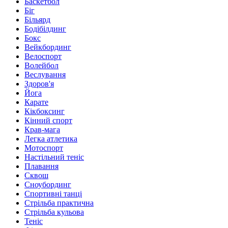
Баскетбол
Біг
Більярд
Бодібілдинг
Бокс
Вейкбординг
Велоспорт
Волейбол
Веслування
Здоров'я
Йога
Карате
Кікбоксинг
Кінний спорт
Крав-мага
Легка атлетика
Мотоспорт
Настільний теніс
Плавання
Сквош
Сноубординг
Спортивні танці
Стрільба практична
Стрільба кульова
Теніс