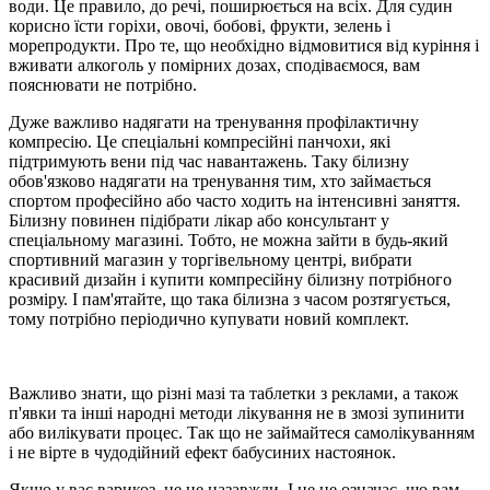
води. Це правило, до речі, поширюється на всіх. Для судин
корисно їсти горіхи, овочі, бобові, фрукти, зелень і
морепродукти. Про те, що необхідно відмовитися від куріння і
вживати алкоголь у помірних дозах, сподіваємося, вам
пояснювати не потрібно.
Дуже важливо надягати на тренування профілактичну
компресію. Це спеціальні компресійні панчохи, які
підтримують вени під час навантажень. Таку білизну
обов'язково надягати на тренування тим, хто займається
спортом професійно або часто ходить на інтенсивні заняття.
Білизну повинен підібрати лікар або консультант у
спеціальному магазині. Тобто, не можна зайти в будь-який
спортивний магазин у торгівельному центрі, вибрати
красивий дизайн і купити компресійну білизну потрібного
розміру. І пам'ятайте, що така білизна з часом розтягується,
тому потрібно періодично купувати новий комплект.
Важливо знати, що різні мазі та таблетки з реклами, а також
п'явки та інші народні методи лікування не в змозі зупинити
або вилікувати процес. Так що не займайтеся самолікуванням
і не вірте в чудодійний ефект бабусиних настоянок.
Якщо у вас варикоз, це не назавжди. І це не означає, що вам