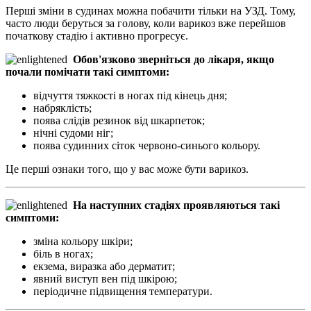
Перші зміни в судинах можна побачити тільки на УЗД. Тому,
часто люди беруться за голову, коли варикоз вже перейшов
початкову стадію і активно прогресує.
Обов'язково зверніться до лікаря, якщо
почали помічати такі симптоми:
відчуття тяжкості в ногах під кінець дня;
набряклість;
поява слідів резинок від шкарпеток;
нічні судоми ніг;
поява судинних сіток червоно-синього кольору.
Це перші ознаки того, що у вас може бути варикоз.
На наступних стадіях проявляються такі
симптоми:
зміна кольору шкіри;
біль в ногах;
екзема, виразка або дерматит;
явний виступ вен під шкірою;
періодичне підвищення температури.