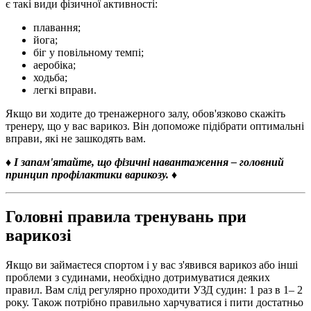
є такі види фізичної активності:
плавання;
йога;
біг у повільному темпі;
аеробіка;
ходьба;
легкі вправи.
Якщо ви ходите до тренажерного залу, обов'язково скажіть
тренеру, що у вас варикоз. Він допоможе підібрати оптимальні
вправи, які не зашкодять вам.
♦
І запам'ятайте, що фізичні навантаження – головний
принцип профілактики варикозу.
♦
Головні правила тренувань при
варикозі
Якщо ви займаєтеся спортом і у вас з'явився варикоз або інші
проблеми з судинами, необхідно дотримуватися деяких
правил. Вам слід регулярно проходити УЗД судин: 1 раз в 1– 2
року. Також потрібно правильно харчуватися і пити достатньо