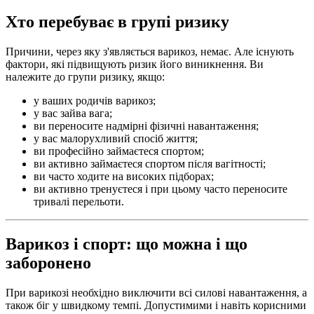
Хто перебуває в групі ризику
Причини, через яку з'являється варикоз, немає. Але існують
фактори, які підвищують ризик його виникнення. Ви
належите до групи ризику, якщо:
у ваших родичів варикоз;
у вас зайва вага;
ви переносите надмірні фізичні навантаження;
у вас малорухливий спосіб життя;
ви професійно займаєтеся спортом;
ви активно займаєтеся спортом після вагітності;
ви часто ходите на високих підборах;
ви активно тренуєтеся і при цьому часто переносите
тривалі перельоти.
Варикоз і спорт: що можна і що
заборонено
При варикозі необхідно виключити всі силові навантаження, а
також біг у швидкому темпі. Допустимими і навіть корисними