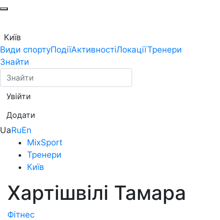
Київ
Види спорту
Події
Активності
Локації
Тренери
Знайти
Увійти
Додати
Ua
Ru
En
MixSport
Тренери
Київ
Хартішвілі Тамара
Фітнес