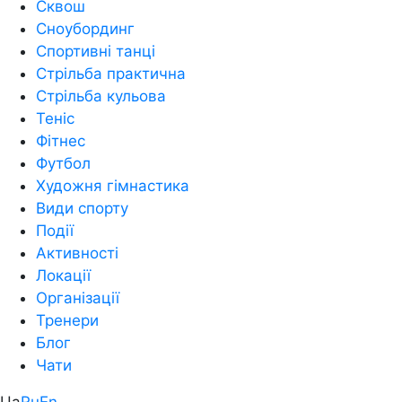
Сквош
Сноубординг
Спортивні танці
Стрільба практична
Стрільба кульова
Теніс
Фітнес
Футбол
Художня гімнастика
Види спорту
Події
Активності
Локації
Організації
Тренери
Блог
Чати
Ua
Ru
En