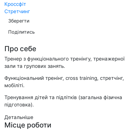
Кроссфіт
Стретчинг
Зберегти
Поділитись
Про себе
Тренер з функціонального тренінгу, тренажерної
зали та групових занять.
Функціональний тренінг, cross training, стретчінг,
мобіліті.
Тренування дітей та підлітків (загальна фізична
підготовка).
Учасниця українських турнірів з функціонального
Детальніше
Місце роботи
тренінгу. Вища освіта - НАУ.