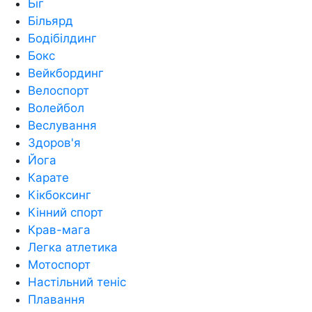
Біг
Більярд
Бодібілдинг
Бокс
Вейкбординг
Велоспорт
Волейбол
Веслування
Здоров'я
Йога
Карате
Кікбоксинг
Кінний спорт
Крав-мага
Легка атлетика
Мотоспорт
Настільний теніс
Плавання