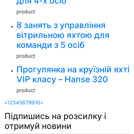
для 4-х осіб
product
8 занять з управління
вітрильною яхтою для
команди з 5 осіб
product
Прогулянка на круїзній яхті
VIP класу – Hanse 320
product
«
1
2
3
4
5
6
7
8
9
10
»
Підпишись на розсилку
і
отримуй новини