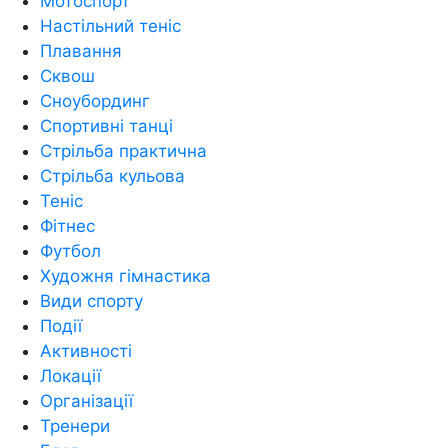
Мотоспорт
Настільний теніс
Плавання
Сквош
Сноубординг
Спортивні танці
Стрільба практична
Стрільба кульова
Теніс
Фітнес
Футбол
Художня гімнастика
Види спорту
Події
Активності
Локації
Організації
Тренери