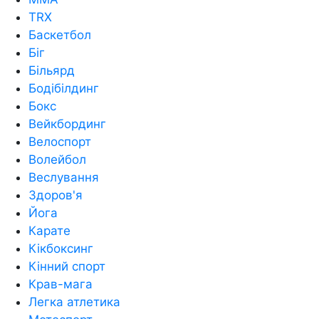
TRX
Баскетбол
Біг
Більярд
Бодібілдинг
Бокс
Вейкбординг
Велоспорт
Волейбол
Веслування
Здоров'я
Йога
Карате
Кікбоксинг
Кінний спорт
Крав-мага
Легка атлетика