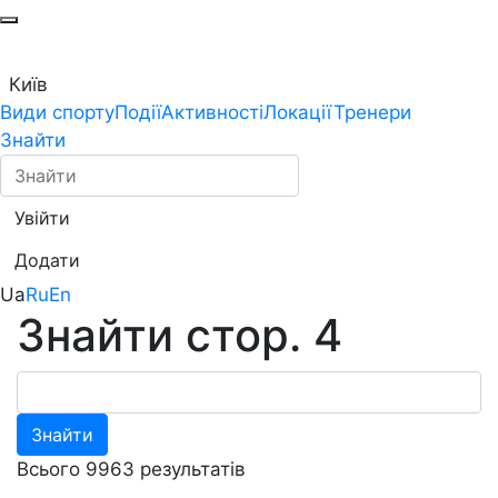
Київ
Види спорту
Події
Активності
Локації
Тренери
Знайти
Увійти
Додати
Ua
Ru
En
Знайти стор. 4
Знайти
Всього 9963 результатів