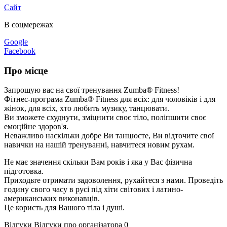
Сайт
В соцмережах
Google
Facebook
Про місце
Запрошую вас на свої тренування Zumba® Fitness!
Фітнес-програма Zumba® Fitness для всіх: для чоловіків і для
жінок, для всіх, хто любить музику, танцювати.
Ви зможете схуднути, зміцнити своє тіло, поліпшити своє
емоційне здоров'я.
Неважливо наскільки добре Ви танцюєте, Ви відточите свої
навички на нашій тренуванні, навчитеся новим рухам.
Не має значення скільки Вам років і яка у Вас фізична
підготовка.
Приходьте отримати задоволення, рухайтеся з нами. Проведіть
годину свого часу в русі під хіти світових і латино-
американських виконавців.
Це користь для Вашого тіла і душі.
Відгуки
Відгуки про організатора
0