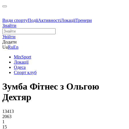
Види спорту
Події
Активності
Локації
Тренери
Знайти
Увійти
Додати
Ua
Ru
En
MixSport
Локації
Одеса
Спорт клуб
Зумба Фітнес з Ольгою
Дехтяр
13413
2063
1
15