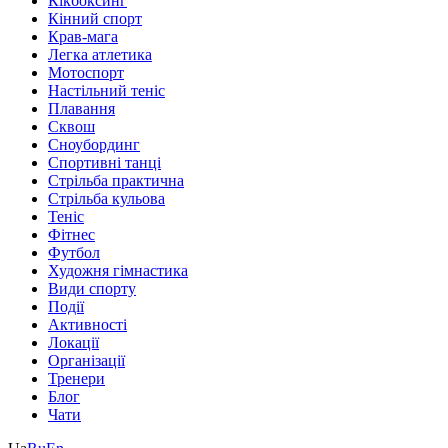
Кікбоксинг
Кінний спорт
Крав-мага
Легка атлетика
Мотоспорт
Настільний теніс
Плавання
Сквош
Сноубординг
Спортивні танці
Стрільба практична
Стрільба кульова
Теніс
Фітнес
Футбол
Художня гімнастика
Види спорту
Події
Активності
Локації
Організації
Тренери
Блог
Чати