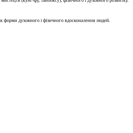
мистецтв (кунг-фу, тайбоксу), фізичного і духовного розвитку.
як форми духовного і фізичного вдосконалення людей.