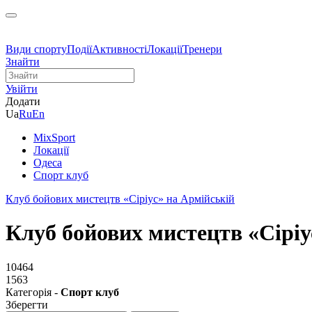
Види спорту
Події
Активності
Локації
Тренери
Знайти
Увійти
Додати
Ua
Ru
En
MixSport
Локації
Одеса
Спорт клуб
Клуб бойових мистецтв «Сіріус» на Армійській
Клуб бойових мистецтв «Сіріу
10464
1563
Категорія -
Спорт клуб
Зберегти