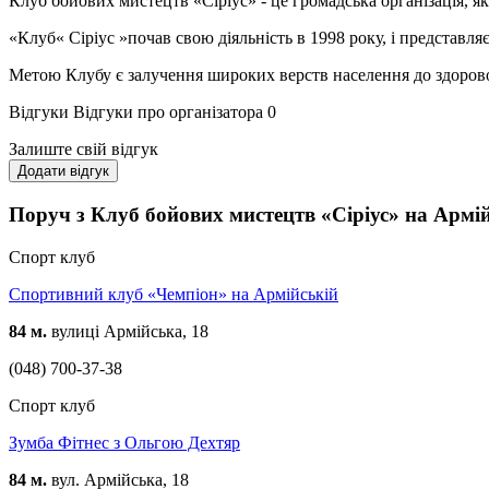
Клуб бойових мистецтв «Сіріус» - це громадська організація, я
«Клуб« Сіріус »почав свою діяльність в 1998 року, і предста
Метою Клубу є залучення широких верств населення до здорово
Відгуки
Відгуки про організатора
0
Залиште свій відгук
Додати відгук
Поруч з Клуб бойових мистецтв «Сіріус» на Армі
Спорт клуб
Спортивний клуб «Чемпіон» на Армійській
84 м.
вулиці Армійська, 18
(048) 700-37-38
Спорт клуб
Зумба Фітнес з Ольгою Дехтяр
84 м.
вул. Армійська, 18