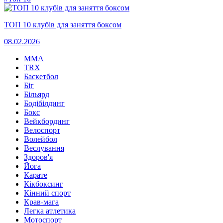
ТОП 10 клубів для заняття боксом
08.02.2026
MMA
TRX
Баскетбол
Біг
Більярд
Бодібілдинг
Бокс
Вейкбординг
Велоспорт
Волейбол
Веслування
Здоров'я
Йога
Карате
Кікбоксинг
Кінний спорт
Крав-мага
Легка атлетика
Мотоспорт