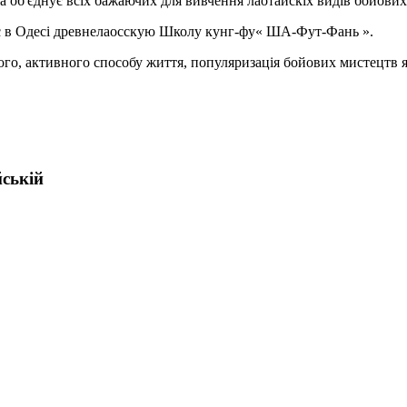
ка об'єднує всіх бажаючих для вивчення лаотайскіх видів бойових 
вляє в Одесі древнелаосскую Школу кунг-фу« ША-Фут-Фань ».
го, активного способу життя, популяризація бойових мистецтв 
йській