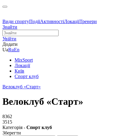
Види спорту
Події
Активності
Локації
Тренери
Знайти
Увійти
Додати
Ua
Ru
En
MixSport
Локації
Київ
Спорт клуб
Велоклуб «Старт»
Велоклуб «Старт»
8362
3515
Категорія -
Спорт клуб
Зберегти