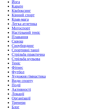
Йога
Карате
Кікбоксинг
Кінний спорт
Крав-мага
Легка атлетика
Мотоспорт
Настільний теніс
Плавання
Сквош
Сноубординг
Спортивні танці
Стрільба практична
Стрільба кульова
Теніс
Фітнес
Футбол
Художня гімнастика
Види спорту
Події
Активності
Локації
Організації
Тренери
Блог