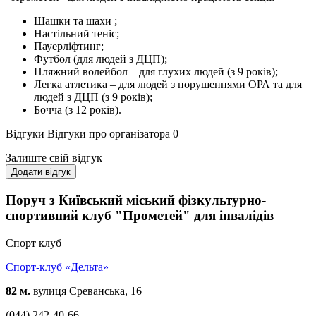
Шашки та шахи ;
Настільний теніс;
Пауерліфтинг;
Футбол (для людей з ДЦП);
Пляжний волейбол – для глухих людей (з 9 років);
Легка атлетика – для людей з порушеннями ОРА та для
людей з ДЦП (з 9 років);
Бочча (з 12 років).
Відгуки
Відгуки про організатора
0
Залиште свій відгук
Додати відгук
Поруч з Київський міський фізкультурно-
спортивний клуб "Прометей" для інвалідів
Спорт клуб
Спорт-клуб «Дельта»
82 м.
вулиця Єреванська, 16
(044) 242-40-66