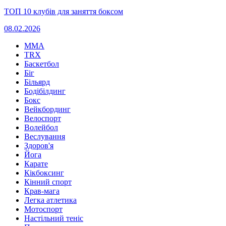
ТОП 10 клубів для заняття боксом
08.02.2026
MMA
TRX
Баскетбол
Біг
Більярд
Бодібілдинг
Бокс
Вейкбординг
Велоспорт
Волейбол
Веслування
Здоров'я
Йога
Карате
Кікбоксинг
Кінний спорт
Крав-мага
Легка атлетика
Мотоспорт
Настільний теніс