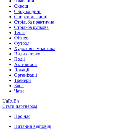
Плавання
Сквош
Сноубординг
Спортивні танці
Стрільба практична
Стрільба кульова
Теніс
Фітнес
Футбол
Художня гімнастика
Види спорту
Події
Активності
Локації
Організації
Тренери
Блог
Чати
Ua
Ru
En
Стати партнером
Про нас
Питання-відповіді