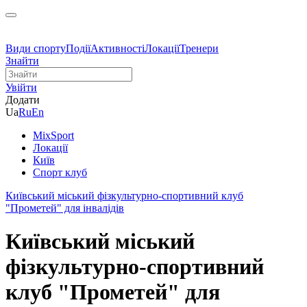
Види спорту
Події
Активності
Локації
Тренери
Знайти
Увійти
Додати
Ua
Ru
En
MixSport
Локації
Київ
Спорт клуб
Київський міський фізкультурно-спортивний клуб
"Прометей" для інвалідів
Київський міський
фізкультурно-спортивний
клуб "Прометей" для