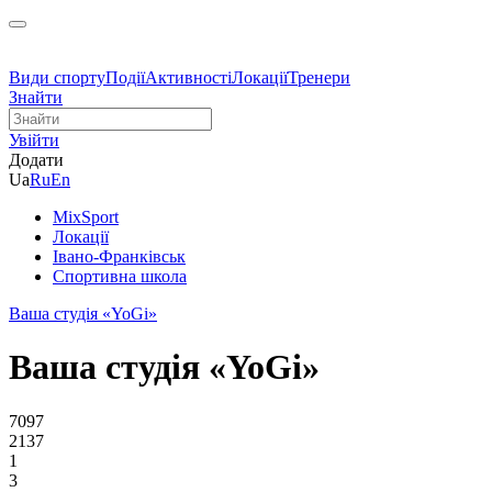
Види спорту
Події
Активності
Локації
Тренери
Знайти
Увійти
Додати
Ua
Ru
En
MixSport
Локації
Івано-Франківськ
Спортивна школа
Ваша студія «YoGi»
Ваша студія «YoGi»
7097
2137
1
3