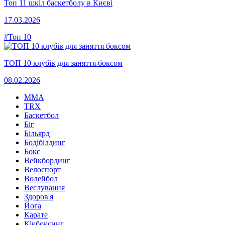
Топ 11 шкіл баскетболу в Києві
17.03.2026
#Топ 10
ТОП 10 клубів для заняття боксом
08.02.2026
MMA
TRX
Баскетбол
Біг
Більярд
Бодібілдинг
Бокс
Вейкбординг
Велоспорт
Волейбол
Веслування
Здоров'я
Йога
Карате
Кікбоксинг