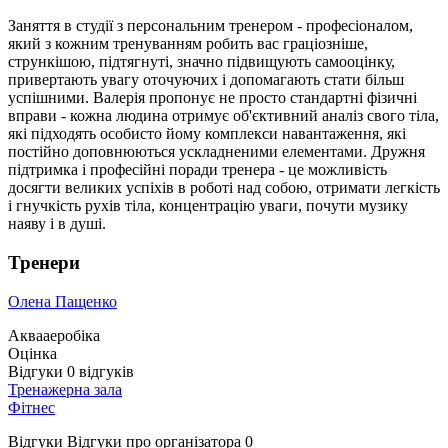
Заняття в студії з персональним тренером - професіоналом,
який з кожним тренуванням робить вас граціозніше,
стрункішою, підтягнуті, значно підвищують самооцінку,
привертають увагу оточуючих і допомагають стати більш
успішними. Валерія пропонує не просто стандартні фізичні
вправи - кожна людина отримує об'єктивний аналіз свого тіла,
які підходять особисто йому комплекси навантаження, які
постійно доповнюються ускладненими елементами. Дружня
підтримка і професійні поради тренера - це можливість
досягти великих успіхів в роботі над собою, отримати легкість
і гнучкість рухів тіла, концентрацію уваги, почути музику
наяву і в душі.
Тренери
Олена Пащенко
Аквааеробіка
Оцінка
Відгуки
0
відгуків
Тренажерна зала
Фітнес
Відгуки
Відгуки про організатора
0