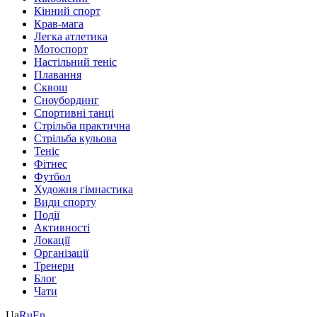
Кінний спорт
Крав-мага
Легка атлетика
Мотоспорт
Настільний теніс
Плавання
Сквош
Сноубординг
Спортивні танці
Стрільба практична
Стрільба кульова
Теніс
Фітнес
Футбол
Художня гімнастика
Види спорту
Події
Активності
Локації
Організації
Тренери
Блог
Чати
Ua
Ru
En