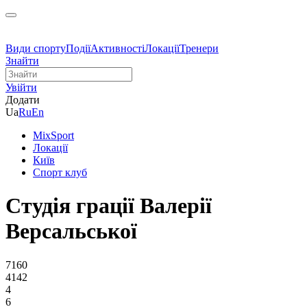
Види спорту
Події
Активності
Локації
Тренери
Знайти
Увійти
Додати
Ua
Ru
En
MixSport
Локації
Київ
Спорт клуб
Cтудія грації Валерії
Версальської
7160
4142
4
6