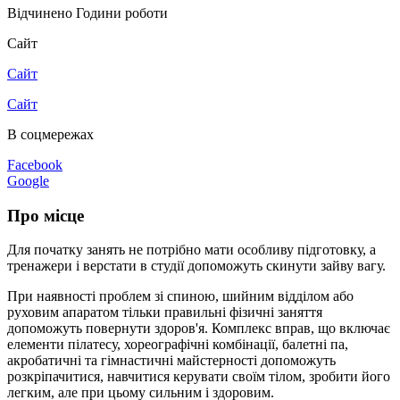
Відчинено
Години роботи
Сайт
Сайт
Сайт
В соцмережах
Facebook
Google
Про місце
Для початку занять не потрібно мати особливу підготовку, а
тренажери і верстати в студії допоможуть скинути зайву вагу.
При наявності проблем зі спиною, шийним відділом або
руховим апаратом тільки правильні фізичні заняття
допоможуть повернути здоров'я. Комплекс вправ, що включає
елементи пілатесу, хореографічні комбінації, балетні па,
акробатичні та гімнастичні майстерності допоможуть
розкріпачитися, навчитися керувати своїм тілом, зробити його
легким, але при цьому сильним і здоровим.