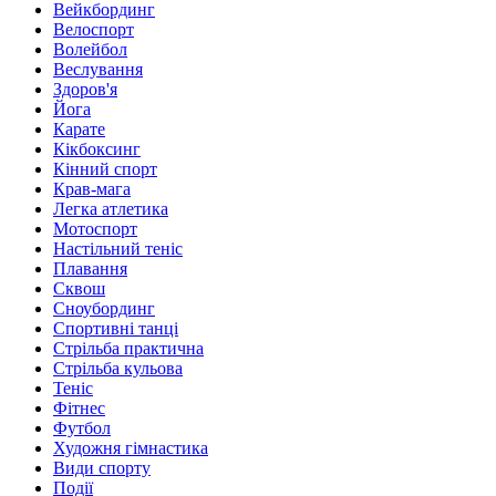
Вейкбординг
Велоспорт
Волейбол
Веслування
Здоров'я
Йога
Карате
Кікбоксинг
Кінний спорт
Крав-мага
Легка атлетика
Мотоспорт
Настільний теніс
Плавання
Сквош
Сноубординг
Спортивні танці
Стрільба практична
Стрільба кульова
Теніс
Фітнес
Футбол
Художня гімнастика
Види спорту
Події