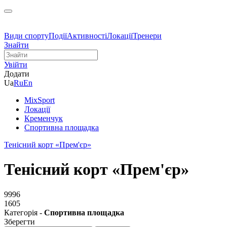
Види спорту
Події
Активності
Локації
Тренери
Знайти
Увійти
Додати
Ua
Ru
En
MixSport
Локації
Кременчук
Спортивна площадка
Тенісний корт «Прем'єр»
Тенісний корт «Прем'єр»
9996
1605
Категорія -
Спортивна площадка
Зберегти