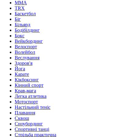
MMA
TRX
Баскетбол
Біг
Більярд
Бодібілдинг
Бокс
Вейкбординг
Велоспорт
Волейбол
Веслування
Здоров'я
Йога
Карате
Кікбоксинг
Кінний спорт
Крав-мага
Легка атлетика
Мотоспорт
Настільний теніс
Плавання
Сквош
Сноубординг
Спортивні танці
Стрільба практична