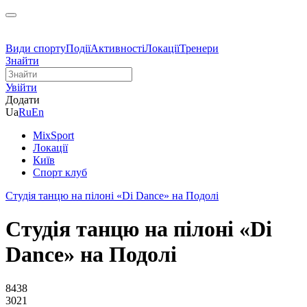
Види спорту
Події
Активності
Локації
Тренери
Знайти
Увійти
Додати
Ua
Ru
En
MixSport
Локації
Київ
Спорт клуб
Студія танцю на пілоні «Di Dance» на Подолі
Студія танцю на пілоні «Di
Dance» на Подолі
8438
3021