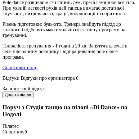
Pole dance розвиває м'язи спини, рук, преса і зміцнює все тіло.
При уявній легкості рухів цей танець вимагає достатньої
гнучкості, витривалості, грації, координації та спритності.
Рівень підготовки: будь-хто. Тренера знайдуть підхід до
кожного і підберуть максимально ефективну програму на
тренуванні.
Тривалість тренування - 1 година 20 хв. Заняття включає в
себе півгодинну розминку і відпрацювання pole dance
програми.
Спортивні танці
Відгуки
Відгуки про організатора
0
Залиште свій відгук
Додати відгук
Поруч з Студія танцю на пілоні «Di Dance» на
Подолі
Пілатес
Спорт клуб