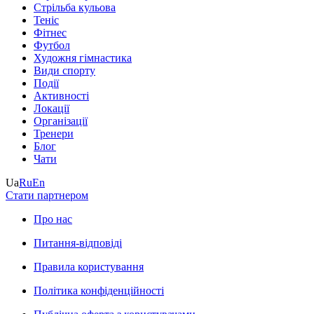
Стрільба кульова
Теніс
Фітнес
Футбол
Художня гімнастика
Види спорту
Події
Активності
Локації
Організації
Тренери
Блог
Чати
Ua
Ru
En
Стати партнером
Про нас
Питання-відповіді
Правила користування
Політика конфіденційності