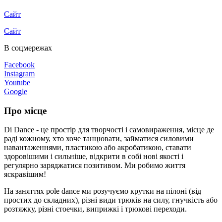
Сайт
Сайт
В соцмережах
Facebook
Instagram
Youtube
Google
Про місце
Di Dance - це простір для творчості і самовираження, місце де
раді кожному, хто хоче танцювати, займатися силовими
навантаженнями, пластикою або акробатикою, ставати
здоровішими і сильніше, відкрити в собі нові якості і
регулярно заряджатися позитивом. Ми робимо життя
яскравішим!
На заняттях pole dance ми розучуємо крутки на пілоні (від
простих до складних), різні види трюків на силу, гнучкість або
розтяжку, різні стоечки, виприжкі і трюкові переходи.