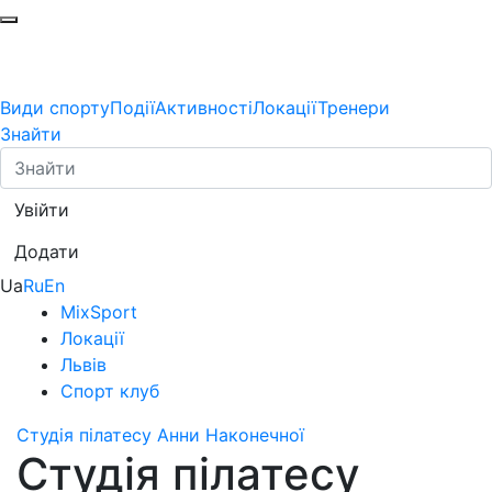
Види спорту
Події
Активності
Локації
Тренери
Знайти
Увійти
Додати
Ua
Ru
En
MixSport
Локації
Львів
Спорт клуб
Студія пілатесу Анни Наконечної
Студія пілатесу