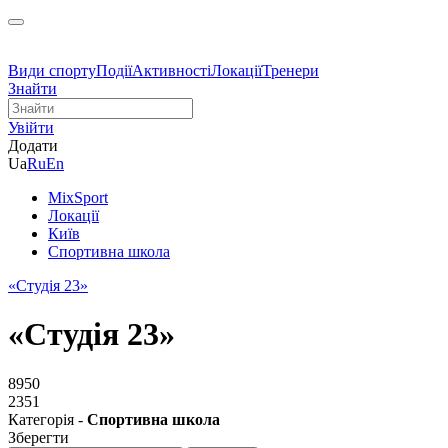
Види спорту
Події
Активності
Локації
Тренери
Знайти
Увійти
Додати
Ua
Ru
En
MixSport
Локації
Київ
Спортивна школа
«Студія 23»
«Студія 23»
8950
2351
Категорія -
Спортивна школа
Зберегти