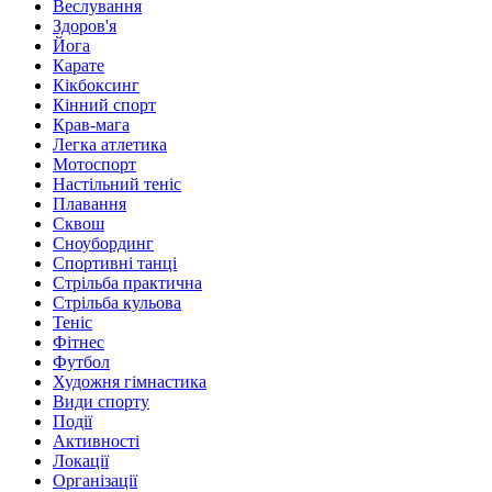
Веслування
Здоров'я
Йога
Карате
Кікбоксинг
Кінний спорт
Крав-мага
Легка атлетика
Мотоспорт
Настільний теніс
Плавання
Сквош
Сноубординг
Спортивні танці
Стрільба практична
Стрільба кульова
Теніс
Фітнес
Футбол
Художня гімнастика
Види спорту
Події
Активності
Локації
Організації