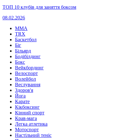
ТОП 10 клубів для заняття боксом
08.02.2026
MMA
TRX
Баскетбол
Біг
Більярд
Бодібілдинг
Бокс
Вейкбординг
Велоспорт
Волейбол
Веслування
Здоров'я
Йога
Карате
Кікбоксинг
Кінний спорт
Крав-мага
Легка атлетика
Мотоспорт
Настільний теніс