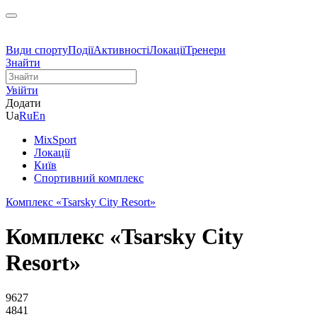
Види спорту
Події
Активності
Локації
Тренери
Знайти
Увійти
Додати
Ua
Ru
En
MixSport
Локації
Київ
Спортивний комплекс
Комплекс «Tsarsky City Resort»
Комплекс «Tsarsky City
Resort»
9627
4841