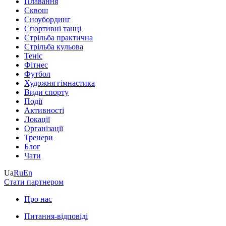
Плавання
Сквош
Сноубординг
Спортивні танці
Стрільба практична
Стрільба кульова
Теніс
Фітнес
Футбол
Художня гімнастика
Види спорту
Події
Активності
Локації
Організації
Тренери
Блог
Чати
Ua
Ru
En
Стати партнером
Про нас
Питання-відповіді