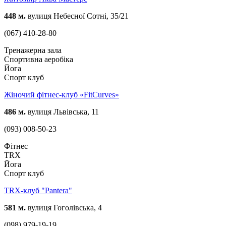
448 м.
вулиця Небесної Сотні, 35/21
(067) 410-28-80
Тренажерна зала
Спортивна аеробіка
Йога
Спорт клуб
Жіночий фітнес-клуб «FitCurves»
486 м.
вулиця Львівська, 11
(093) 008-50-23
Фітнес
TRX
Йога
Спорт клуб
TRX-клуб "Pantera"
581 м.
вулиця Гоголівська, 4
(098) 979-19-19