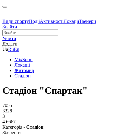
Види спорту
Події
Активності
Локації
Тренери
Знайти
Увійти
Додати
Ua
Ru
En
MixSport
Локації
Житомир
Стадіон
Стадіон "Спартак"
7055
3328
3
4.6667
Категорія -
Стадіон
Зберегти