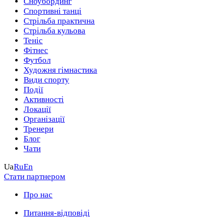
Сноубординг
Спортивні танці
Стрільба практична
Стрільба кульова
Теніс
Фітнес
Футбол
Художня гімнастика
Види спорту
Події
Активності
Локації
Організації
Тренери
Блог
Чати
Ua
Ru
En
Стати партнером
Про нас
Питання-відповіді