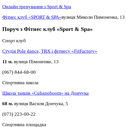
Онлайн тренування з Sport & Spa
Фітнес клуб «SPORT & SPA»
вулиця Миколи Пимоненка, 13
Поруч з Фітнес клуб «Sport & Spa»
Спорт клуб
Студія Pole dance, TRX і фітнесу «FitFactory»
11 м.
вулиця Пімоненко, 13
(067) 844-68-00
Спортивна школа
Школа танців «Cubanoboom» на Дончука
68 м.
вулиця Василя Дончука, 5
(073) 223-00-22
Спортивна площадка