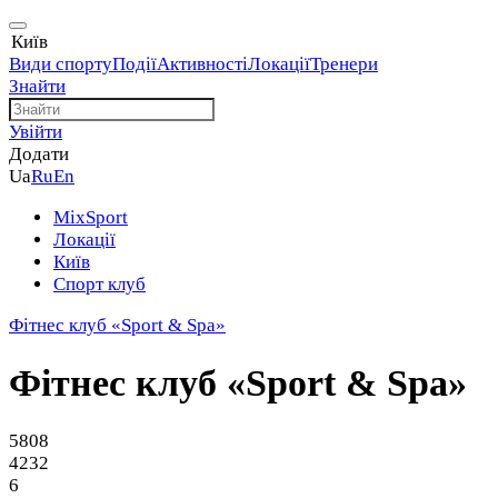
Київ
Види спорту
Події
Активності
Локації
Тренери
Знайти
Увійти
Додати
Ua
Ru
En
MixSport
Локації
Київ
Спорт клуб
Фітнес клуб «Sport & Spa»
Фітнес клуб «Sport & Spa»
5808
4232
6