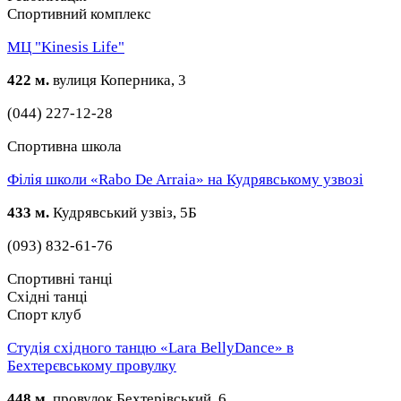
Спортивний комплекс
МЦ "Kinesis Life"
422 м.
вулиця Коперника, 3
(044) 227-12-28
Спортивна школа
Філія школи «Rabo De Arraia» на Кудрявському узвозі
433 м.
Кудрявський узвіз, 5Б
(093) 832-61-76
Спортивні танці
Східні танці
Спорт клуб
Студія східного танцю «Lara BellyDance» в
Бехтерєвському провулку
448 м.
провулок Бехтерівський, 6