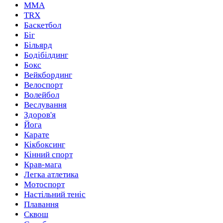
MMA
TRX
Баскетбол
Біг
Більярд
Бодібілдинг
Бокс
Вейкбординг
Велоспорт
Волейбол
Веслування
Здоров'я
Йога
Карате
Кікбоксинг
Кінний спорт
Крав-мага
Легка атлетика
Мотоспорт
Настільний теніс
Плавання
Сквош