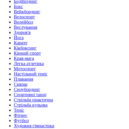
Бодібілдинг
Бокс
Вейкбординг
Велоспорт
Волейбол
Веслування
Здоров'я
Йога
Карате
Кікбоксинг
Кінний спорт
Крав-мага
Легка атлетика
Мотоспорт
Настільний теніс
Плавання
Сквош
Сноубординг
Спортивні танці
Стрільба практична
Стрільба кульова
Теніс
Фітнес
Футбол
Художня гімнастика