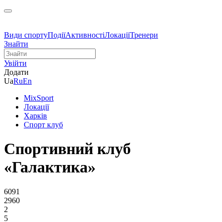
Види спорту
Події
Активності
Локації
Тренери
Знайти
Увійти
Додати
Ua
Ru
En
MixSport
Локації
Харків
Спорт клуб
Спортивний клуб
«Галактика»
6091
2960
2
5