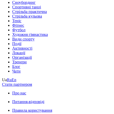
Сноубординг
Спортивні танці
Стрільба практична
Стрільба кульова
Теніс
Фітнес
Футбол
Художня гімнастика
Види спорту
Події
Активності
Локації
Організації
Тренери
Блог
Чати
Ua
Ru
En
Стати партнером
Про нас
Питання-відповіді
Правила користування