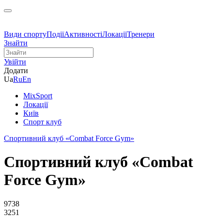
Види спорту
Події
Активності
Локації
Тренери
Знайти
Увійти
Додати
Ua
Ru
En
MixSport
Локації
Київ
Спорт клуб
Спортивний клуб «Combat Force Gym»
Спортивний клуб «Combat
Force Gym»
9738
3251