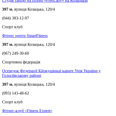
Студія танцю на пілоні «FreeLady» на Козацькій
397 м.
вулиця Козацька, 120/4
(044) 383-12-97
Спорт клуб
Фітнес центр SmartFitness
397 м.
вулиця Козацька, 120/4
(067) 249-30-60
Спортивна федерація
Осередок Федерації Кйокушінкаі карате Унія України у
Голосіївському районі
397 м.
вулиця Козацька, 120/4
(093) 143-48-62
Спорт клуб
Фітнес-клуб «Fitness Expert»