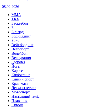
08.02.2026
MMA
TRX
Баскетбол
Біг
Більярд
Бодібілдинг
Бокс
Вейкбординг
Велоспорт
Волейбол
Веслування
Здоров'я
Йога
Карате
Кікбоксинг
Кінний спорт
Крав-мага
Легка атлетика
Мотоспорт
Настільний теніс
Плавання
Сквош