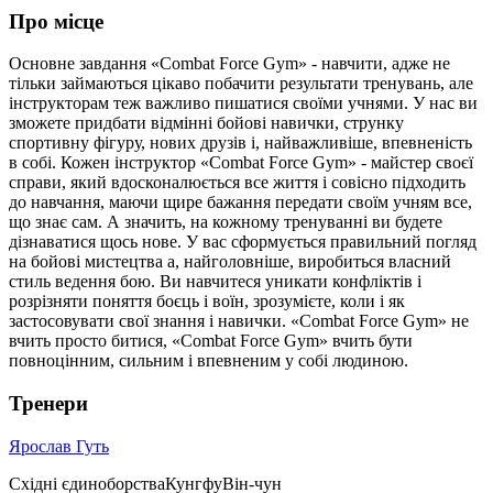
Про місце
Основне завдання «Combat Force Gym» - навчити, адже не
тільки займаються цікаво побачити результати тренувань, але
інструкторам теж важливо пишатися своїми учнями. У нас ви
зможете придбати відмінні бойові навички, струнку
спортивну фігуру, нових друзів і, найважливіше, впевненість
в собі. Кожен інструктор «Combat Force Gym» - майстер своєї
справи, який вдосконалюється все життя і совісно підходить
до навчання, маючи щире бажання передати своїм учням все,
що знає сам. А значить, на кожному тренуванні ви будете
дізнаватися щось нове. У вас сформується правильний погляд
на бойові мистецтва а, найголовніше, виробиться власний
стиль ведення бою. Ви навчитеся уникати конфліктів і
розрізняти поняття боєць і воїн, зрозумієте, коли і як
застосовувати свої знання і навички. «Combat Force Gym» не
вчить просто битися, «Combat Force Gym» вчить бути
повноцінним, сильним і впевненим у собі людиною.
Тренери
Ярослав Гуть
Східні єдиноборства
Кунгфу
Він-чун