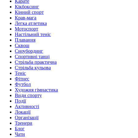
Карате
Кікбоксинг
Кінний спорт
Крав-мага
Легка атлетика
Мотоспорт
Настільний теніс
Плавання
Сквош
Сноубординг
Спортивні танці
Стрільба практична
Стрільба кульова
Теніс
Фітнес
Футбол
Художня гімнастика
Види спорту
Події
Активності
Локації
Організації
Тренери
Блог
Чати