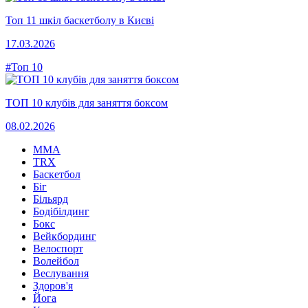
Топ 11 шкіл баскетболу в Києві
17.03.2026
#Топ 10
ТОП 10 клубів для заняття боксом
08.02.2026
MMA
TRX
Баскетбол
Біг
Більярд
Бодібілдинг
Бокс
Вейкбординг
Велоспорт
Волейбол
Веслування
Здоров'я
Йога