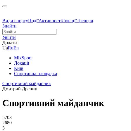
Види спорту
Події
Активності
Локації
Тренери
Знайти
Увійти
Додати
Ua
Ru
En
MixSport
Локації
Київ
Спортивна площадка
Спортивний майданчик
Дмитрий Дренин
Спортивний майданчик
5703
2680
3