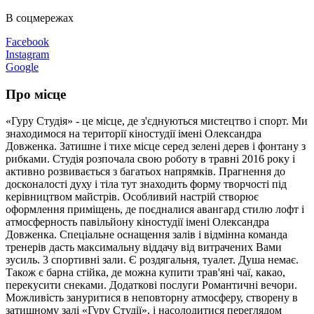
В соцмережах
Facebook
Instagram
Google
Про місце
«Гуру Студія» - це місце, де з'єднуються мистецтво і спорт. Ми
знаходимося на території кіностудії імені Олександра
Довженка. Затишне і тихе місце серед зелені дерев і фонтану з
рибками. Студія розпочала свою роботу в травні 2016 року і
активно розвивається з багатьох напрямків. Прагнення до
досконалості духу і тіла тут знаходить форму творчості під
керівництвом майстрів. Особливий настрій створює
оформлення приміщень, де поєдналися авангард стилю лофт і
атмосферность павільйону кіностудії імені Олександра
Довженка. Спеціальне оснащення залів і відмінна команда
тренерів дасть максимальну віддачу від витрачених Вами
зусиль. 3 спортивні зали. Є роздягальня, туалет. Душа немає.
Також є барна стійка, де можна купити трав'яні чаї, какао,
перекусити снеками. Додаткові послуги Романтичні вечори.
Можливість зануритися в неповторну атмосферу, створену в
затишному залі «Гуру Студії», і насолодитися переглядом