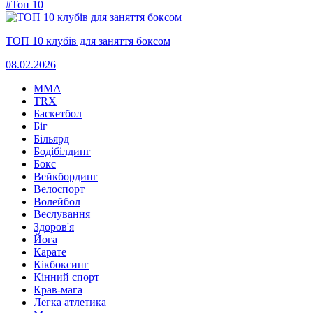
#Топ 10
ТОП 10 клубів для заняття боксом
08.02.2026
MMA
TRX
Баскетбол
Біг
Більярд
Бодібілдинг
Бокс
Вейкбординг
Велоспорт
Волейбол
Веслування
Здоров'я
Йога
Карате
Кікбоксинг
Кінний спорт
Крав-мага
Легка атлетика