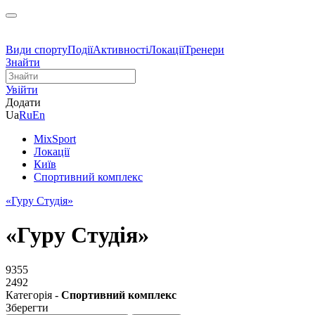
Види спорту
Події
Активності
Локації
Тренери
Знайти
Увійти
Додати
Ua
Ru
En
MixSport
Локації
Київ
Спортивний комплекс
«Гуру Студія»
«Гуру Студія»
9355
2492
Категорія -
Спортивний комплекс
Зберегти