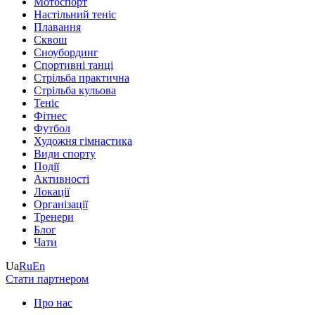
Мотоспорт
Настільний теніс
Плавання
Сквош
Сноубординг
Спортивні танці
Стрільба практична
Стрільба кульова
Теніс
Фітнес
Футбол
Художня гімнастика
Види спорту
Події
Активності
Локації
Організації
Тренери
Блог
Чати
Ua
Ru
En
Стати партнером
Про нас