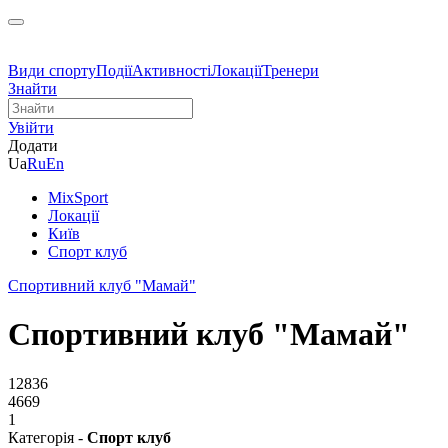
Види спорту
Події
Активності
Локації
Тренери
Знайти
Увійти
Додати
Ua
Ru
En
MixSport
Локації
Київ
Спорт клуб
Спортивний клуб "Мамай"
Спортивний клуб "Мамай"
12836
4669
1
Категорія -
Спорт клуб