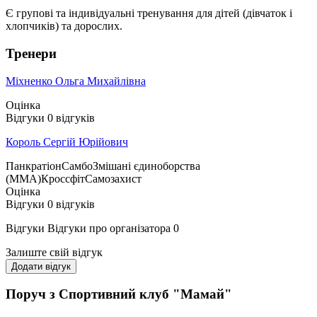
Є групові та індивідуальні тренування для дітей (дівчаток і
хлопчиків) та дорослих.
Тренери
Міхненко Ольга Михайлівна
Оцінка
Відгуки
0
відгуків
Король Сергій Юрійович
Панкратіон
Самбо
Змішані єдиноборства
(ММА)
Кроссфіт
Самозахист
Оцінка
Відгуки
0
відгуків
Відгуки
Відгуки про організатора
0
Залиште свій відгук
Додати відгук
Поруч з Спортивний клуб "Мамай"