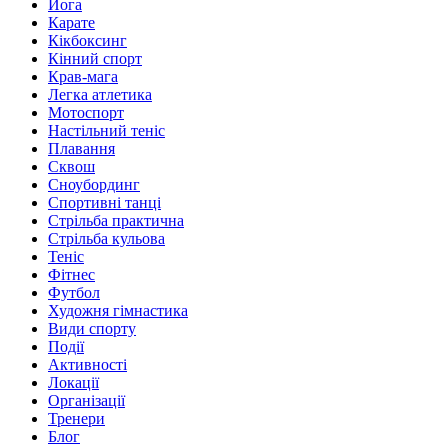
Йога
Карате
Кікбоксинг
Кінний спорт
Крав-мага
Легка атлетика
Мотоспорт
Настільний теніс
Плавання
Сквош
Сноубординг
Спортивні танці
Стрільба практична
Стрільба кульова
Теніс
Фітнес
Футбол
Художня гімнастика
Види спорту
Події
Активності
Локації
Організації
Тренери
Блог