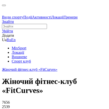
Види спорту
Події
Активності
Локації
Тренери
Знайти
Увійти
Додати
Ua
Ru
En
MixSport
Локації
Вишневе
Спорт клуб
Жіночий фітнес-клуб «FitCurves»
Жіночий фітнес-клуб
«FitCurves»
7656
2539