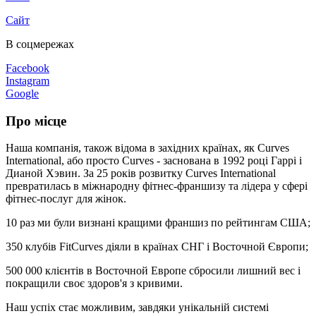
Сайт
В соцмережах
Facebook
Instagram
Google
Про місце
Наша компанія, також відома в західних країнах, як Curves
International, або просто Curves - заснована в 1992 році Гаррі і
Дианой Хэвин. За 25 років розвитку Curves International
превратилась в міжнародну фітнес-франшизу та лідера у сфері
фітнес-послуг для жінок.
10 раз ми були визнані кращими франшиз по рейтингам США;
350 клубів FitCurves діяли в країнах СНГ і Восточной Європи;
500 000 клієнтів в Восточной Европе сбросили лишний вес і
покращили своє здоров'я з кривими.
Наш успіх стає можливим, завдяки унікальній системі