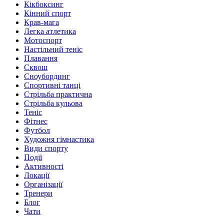
Кікбоксинг
Кінний спорт
Крав-мага
Легка атлетика
Мотоспорт
Настільний теніс
Плавання
Сквош
Сноубординг
Спортивні танці
Стрільба практична
Стрільба кульова
Теніс
Фітнес
Футбол
Художня гімнастика
Види спорту
Події
Активності
Локації
Організації
Тренери
Блог
Чати