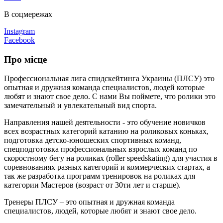
В соцмережах
Instagram
Facebook
Про місце
Профессиональная лига cпидскейтинга Украины (ПЛСУ) это
опытная и дружная команда специалистов, людей которые
любят и знают свое дело. С нами Вы поймете, что ролики это
замечательный и увлекательный вид спорта.
Направления нашей деятельности - это обучение новичков
всех возрастных категорий катанию на роликовых коньках,
подготовка детско-юношеских спортивных команд,
спецподготовка профессиональных взрослых команд по
скоростному бегу на роликах (roller speedskating) для участия в
соревнованиях разных категорий и коммерческих стартах, а
так же разработка программ тренировок на роликах для
категории Мастеров (возраст от 30ти лет и старше).
Тренеры ПЛСУ – это опытная и дружная команда
специалистов, людей, которые любят и знают свое дело.