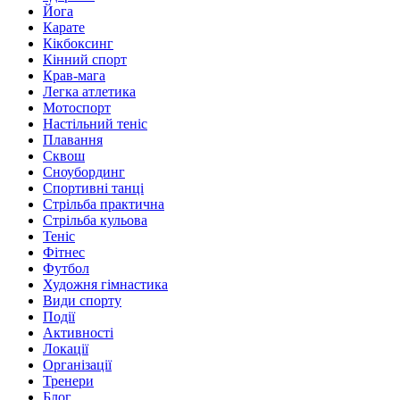
Йога
Карате
Кікбоксинг
Кінний спорт
Крав-мага
Легка атлетика
Мотоспорт
Настільний теніс
Плавання
Сквош
Сноубординг
Спортивні танці
Стрільба практична
Стрільба кульова
Теніс
Фітнес
Футбол
Художня гімнастика
Види спорту
Події
Активності
Локації
Організації
Тренери
Блог