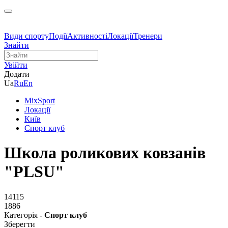
Види спорту
Події
Активності
Локації
Тренери
Знайти
Увійти
Додати
Ua
Ru
En
MixSport
Локації
Київ
Спорт клуб
Школа роликових ковзанів
"PLSU"
14115
1886
Категорія -
Спорт клуб
Зберегти