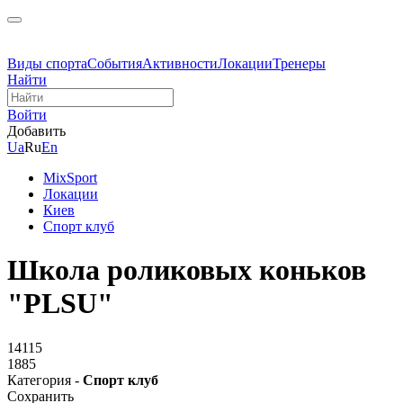
Виды спорта
События
Активности
Локации
Тренеры
Найти
Войти
Добавить
Ua
Ru
En
MixSport
Локации
Киев
Спорт клуб
Школа роликовых коньков
"PLSU"
14115
1885
Категория -
Спорт клуб
Сохранить