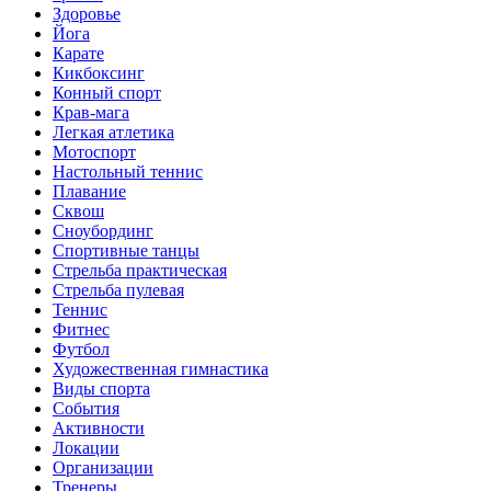
Здоровье
Йога
Карате
Кикбоксинг
Конный спорт
Крав-мага
Легкая атлетика
Мотоспорт
Настольный теннис
Плавание
Сквош
Сноубординг
Спортивные танцы
Стрельба практическая
Стрельба пулевая
Теннис
Фитнес
Футбол
Художественная гимнастика
Виды спорта
События
Активности
Локации
Организации
Тренеры