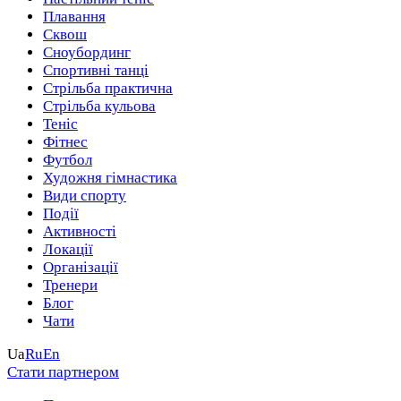
Плавання
Сквош
Сноубординг
Спортивні танці
Стрільба практична
Стрільба кульова
Теніс
Фітнес
Футбол
Художня гімнастика
Види спорту
Події
Активності
Локації
Організації
Тренери
Блог
Чати
Ua
Ru
En
Стати партнером