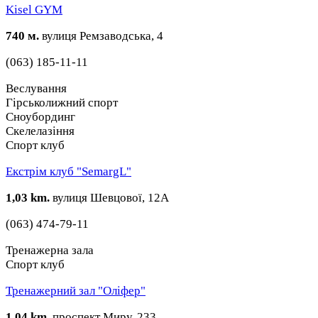
Kisel GYM
740 м.
вулиця Ремзаводська, 4
(063) 185-11-11
Веслування
Гірськолижний спорт
Сноубординг
Скелелазіння
Спорт клуб
Екстрім клуб "SemargL"
1,03 km.
вулиця Шевцової, 12А
(063) 474-79-11
Тренажерна зала
Спорт клуб
Тренажерний зал "Оліфер"
1,04 km.
проспект Миру, 233