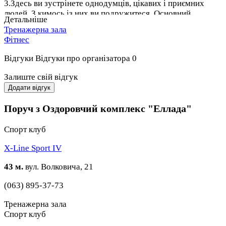
3.Здесь ви зустрінете однодумців, цікавих і приємних
людей. З кимось із них ви подружитеся. Основний
Детальніше
контингент відвідувачів - студенти і студентки вузів міста,
Тренажерна зала
а також молоді фахівці, підприємці, бізнесмени.
Фітнес
4.У центрі хороше обладнання, з яким приємно
Відгуки
Відгуки про організатора
0
працювати. Оснащення регулярно оновлюється. Є
швидкий Wi-Fi. Є стоянка для автотранспорту.
Залиште свій відгук
Додати відгук
5. У нас недорогі ціни, які можуть собі дозволити учні та
студенти. Як нам це вдається?
Поруч з Оздоровчий комплекс "Еллада"
- ми працюємо у власному будинку і не платимо за оренду
Спорт клуб
- ми впровадили індивідуальне опалення на основі
X-Line Sport IV
енергозберігаючих технологій
43 м.
вул. Волковича, 21
- всюди, де можливо, застосовуються современниние
технології ( "розумні" світло, сантехніка та ін.)
(063) 895-37-73
Тренажерна зала
Спорт клуб
Якщо ми переконали вас - приходьте, ми вас чекаємо!