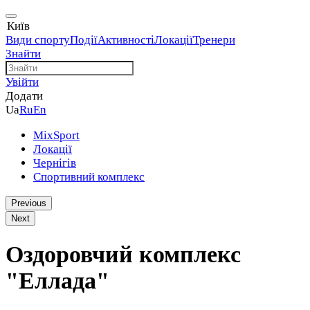
Київ
Види спорту
Події
Активності
Локації
Тренери
Знайти
Увійти
Додати
Ua
Ru
En
MixSport
Локації
Чернігів
Спортивний комплекс
Previous
Next
Оздоровчий комплекс
"Еллада"