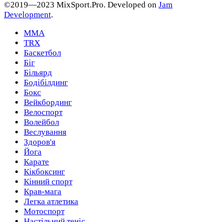
©2019—2023 MixSport.Pro. Developed on
Jam
Development
.
MMA
TRX
Баскетбол
Біг
Більярд
Бодібілдинг
Бокс
Вейкбординг
Велоспорт
Волейбол
Веслування
Здоров'я
Йога
Карате
Кікбоксинг
Кінний спорт
Крав-мага
Легка атлетика
Мотоспорт
Настільний теніс