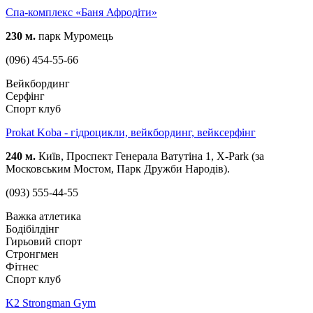
Спа-комплекс «Баня Афродіти»
230 м.
парк Муромець
(096) 454-55-66
Вейкбординг
Серфінг
Спорт клуб
Prokat Koba - гідроцикли, вейкбординг, вейксерфінг
240 м.
Київ, Проспект Генерала Ватутіна 1, X-Park (за
Московським Мостом, Парк Дружби Народів).
(093) 555-44-55
Важка атлетика
Бодібілдінг
Гирьовий спорт
Стронгмен
Фітнес
Спорт клуб
K2 Strongman Gym