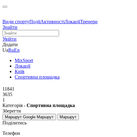
Види спорту
Події
Активності
Локації
Тренери
Знайти
Увійти
Додати
Ua
Ru
En
MixSport
Локації
Київ
Спортивна площадка
11841
3635
1
Категорія -
Спортивна площадка
Зберегти
Маршрут Google
Маршрут
Маршрут
Поділитись
Телефон