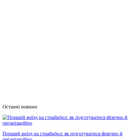
Останні новини
Перший виїзд на страйкбол: як підготуватися фізично й
організаційно