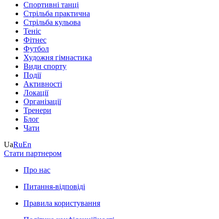
Спортивні танці
Стрільба практична
Стрільба кульова
Теніс
Фітнес
Футбол
Художня гімнастика
Види спорту
Події
Активності
Локації
Організації
Тренери
Блог
Чати
Ua
Ru
En
Стати партнером
Про нас
Питання-відповіді
Правила користування