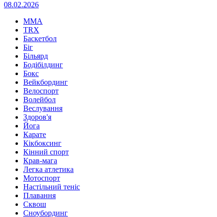
08.02.2026
MMA
TRX
Баскетбол
Біг
Більярд
Бодібілдинг
Бокс
Вейкбординг
Велоспорт
Волейбол
Веслування
Здоров'я
Йога
Карате
Кікбоксинг
Кінний спорт
Крав-мага
Легка атлетика
Мотоспорт
Настільний теніс
Плавання
Сквош
Сноубординг