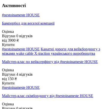
Активності
#nestoinameste HOUSE
Бампербол для веселої компанії
Оцінка
Відгуки
0
відгуків
від 3900 ₴
Купити
#nestoinameste HOUSE
Канатні дороги для вейкбордингу з
мізками wake cable X-traction українського виробництва
Майстер-клас по вейксерфінгу від #nestoinameste HOUSE
Оцінка
Відгуки
4
відгуків
від 150 ₴
Купити
#nestoinameste HOUSE
Майстер-клас скімбордингу від #nestoinameste HOUSE
Оцінка
Відгуки
0
відгуків