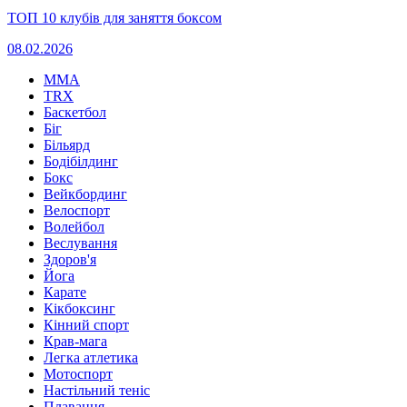
ТОП 10 клубів для заняття боксом
08.02.2026
MMA
TRX
Баскетбол
Біг
Більярд
Бодібілдинг
Бокс
Вейкбординг
Велоспорт
Волейбол
Веслування
Здоров'я
Йога
Карате
Кікбоксинг
Кінний спорт
Крав-мага
Легка атлетика
Мотоспорт
Настільний теніс
Плавання