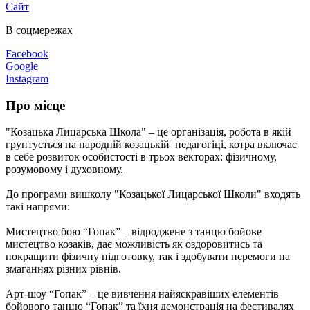
Сайт
В соцмережах
Facebook
Google
Instagram
Про місце
"Козацька Лицарська Школа" – це організація, робота в якій
грунтується на народній козацькій педагогіці, котра включає
в себе розвиток особистості в трьох векторах: фізичному,
розумовому і духовному.
До програми вишколу "Козацької Лицарської Школи" входять
такі напрями:
Мистецтво бою “Гопак” – відроджене з танцю бойове
мистецтво козаків, дає можливість як оздоровитись та
покращити фізичну підготовку, так і здобувати перемоги на
змаганнях різних рівнів.
Арт-шоу “Гопак” – це вивчення найяскравіших елементів
бойового танцю “Гопак” та їхня демонстрація на фестивалях