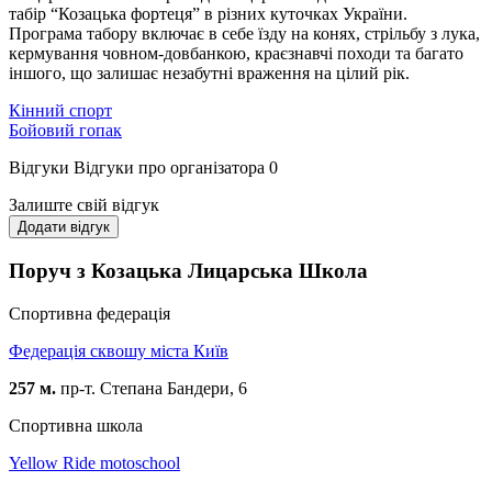
табір “Козацька фортеця” в різних куточках України.
Програма табору включає в себе їзду на конях, стрільбу з лука,
кермування човном-довбанкою, краєзнавчі походи та багато
іншого, що залишає незабутні враження на цілий рік.
Кінний спорт
Бойовий гопак
Відгуки
Відгуки про організатора
0
Залиште свій відгук
Додати відгук
Поруч з Козацька Лицарська Школа
Спортивна федерація
Федерація сквошу міста Київ
257 м.
пр-т. Степана Бандери, 6
Спортивна школа
Yellow Ride motoschool