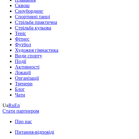
Сквош
Сноубординг
Спортивні танці
Стрільба практична
Стрільба кульова
Теніс
Фітнес
Футбол
Художня гімнастика
Види спорту
Події
Активності
Локації
Організації
Тренери
Блог
Чати
Ua
Ru
En
Стати партнером
Про нас
Питання-відповіді