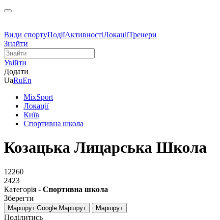
Види спорту
Події
Активності
Локації
Тренери
Знайти
Увійти
Додати
Ua
Ru
En
MixSport
Локації
Київ
Спортивна школа
Козацька Лицарська Школа
12260
2423
Категорія -
Спортивна школа
Зберегти
Маршрут Google
Маршрут
Маршрут
Поділитись