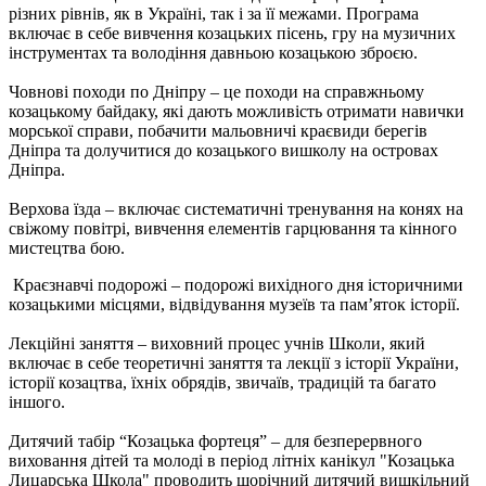
різних рівнів, як в Україні, так і за її межами. Програма
включає в себе вивчення козацьких пісень, гру на музичних
інструментах та володіння давньою козацькою зброєю.
Човнові походи по Дніпру – це походи на справжньому
козацькому байдаку, які дають можливість отримати навички
морської справи, побачити мальовничі краєвиди берегів
Дніпра та долучитися до козацького вишколу на островах
Дніпра.
Верхова їзда – включає систематичні тренування на конях на
свіжому повітрі, вивчення елементів гарцювання та кінного
мистецтва бою.
Краєзнавчі подорожі – подорожі вихідного дня історичними
козацькими місцями, відвідування музеїв та пам’яток історії.
Лекційні заняття – виховний процес учнів Школи, який
включає в себе теоретичні заняття та лекції з історії України,
історії козацтва, їхніх обрядів, звичаїв, традицій та багато
іншого.
Дитячий табір “Козацька фортеця” – для безперервного
виховання дітей та молоді в період літніх канікул "Козацька
Лицарська Школа" проводить щорічний дитячий вишкільний