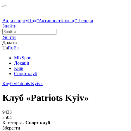
Види спорту
Події
Активності
Локації
Тренери
Знайти
Увійти
Додати
Ua
Ru
En
MixSport
Локації
Київ
Спорт клуб
Клуб «Patriots Kyiv»
Клуб «Patriots Kyiv»
9438
2504
Категорія -
Спорт клуб
Зберегти