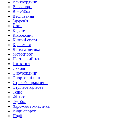
Вейкбординг
Велоспорт
Волейбол
Веслування
Здоров'я
Йога
Карате
Кікбоксинг
Кінний спорт
Крав-мага
Легка атлетика
Мотоспорт
Настільний теніс
Плавання
Сквош
Сноубординг
Спортивні танці
Стрільба практична
Стрільба кульова
Теніс
Фітнес
Футбол
Художня гімнастика
Види спорту
Події