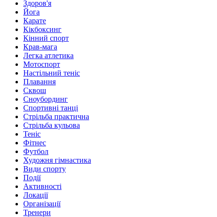
Здоров'я
Йога
Карате
Кікбоксинг
Кінний спорт
Крав-мага
Легка атлетика
Мотоспорт
Настільний теніс
Плавання
Сквош
Сноубординг
Спортивні танці
Стрільба практична
Стрільба кульова
Теніс
Фітнес
Футбол
Художня гімнастика
Види спорту
Події
Активності
Локації
Організації
Тренери