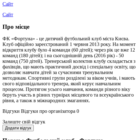
Сайт
Сайт
Про місце
ФК «Фортуна» - це дитячий футбольний клуб міста Києва.
Клуб офіційно зареєстрований 1 червня 2013 року. На момент
відкриття клубу було 4 команди (60 дітей); через рік це вже 12
команд (180 дітей); і на сьогоднішній день (2016 рік) - 50
команд (750 дітей). Тренерський колектив клубу складається з
фахівців, що мають практичний досвід і спеціальну освіту, що
дозволяє навчати дітей за сучасними тренувальним
методикам. Спортивні групи розділені за віком учнів, і мають
свого відповідального тренера, який керує навчальним
процесом. Протягом усього навчання, команди різного віку
беруть участь в різних турнірах місцевого та всеукраїнського
рівня, а також в міжнародних змаганнях.
Відгуки
Відгуки про організатора
0
Залиште свій відгук
Додати відгук