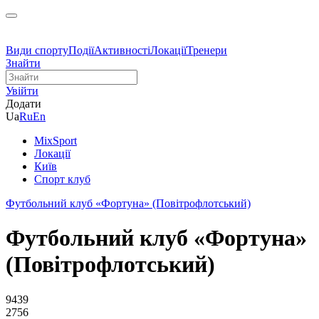
Види спорту
Події
Активності
Локації
Тренери
Знайти
Увійти
Додати
Ua
Ru
En
MixSport
Локації
Київ
Спорт клуб
Футбольний клуб «Фортуна» (Повітрофлотський)
Футбольний клуб «Фортуна»
(Повітрофлотський)
9439
2756