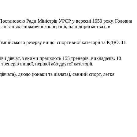
Постановою Ради Міністрів УРСР у вересні 1950 року. Головна
анізаціях споживчої кооперації, на підприємствах, в
Олімпійського резерву вищої спортивної категорії та КДЮСШ
в і дівчат, з якими працюють 155 тренерів–викладачів. 10
ренерів вищої, першої або другої категорії.
чата), дзюдо (юнаки та дівчата), санний спорт, легка