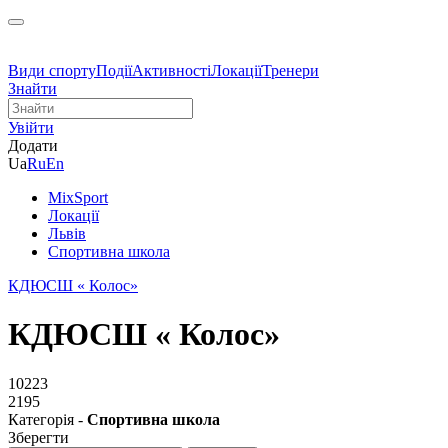
Види спорту
Події
Активності
Локації
Тренери
Знайти
Увійти
Додати
Ua
Ru
En
MixSport
Локації
Львів
Спортивна школа
КДЮСШ « Колос»
КДЮСШ « Колос»
10223
2195
Категорія -
Спортивна школа
Зберегти