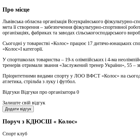
Про місце
Львівська обласна організація Всеукраїнського фізкультурно-
мета її створення – забезпечення фізкультурно-спортивної робот
організаціях, фабриках та заводах сільськогосподарського виро
Сьогодні у товаристві «Колос» працює 17 дитячо-юнацьких спо
«Колос»І категорії.
У спортшколах товариства – 19-х олімпійських і 4-ма неолімпійс
тренерів отримали звання «Заслужений тренер України», 55 – зв
Пріоритетними видами спорту у ЛОО ВФСТ «Колос» на сьогодні є 
атлетика, стрільба з луку і футбол.
Відгуки
Відгуки про організатора
0
Залиште свій відгук
Додати відгук
Поруч з КДЮСШ « Колос»
Спорт клуб