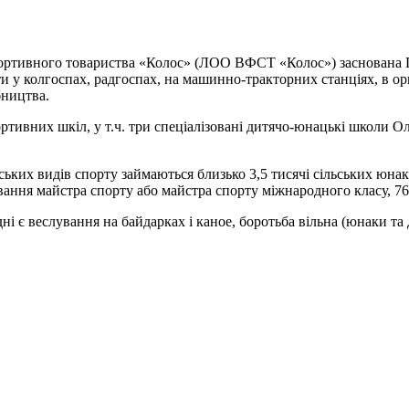
спортивного товариства «Колос» (ЛОО ВФСТ «Колос») заснована 
и у колгоспах, радгоспах, на машинно-тракторних станціях, в орг
бництва.
ртивних шкіл, у т.ч. три спеціалізовані дитячо-юнацькі школи 
ьких видів спорту займаються близько 3,5 тисячі сільських юнакі
ання майстра спорту або майстра спорту міжнародного класу, 76 т
веслування на байдарках і каное, боротьба вільна (юнаки та дів