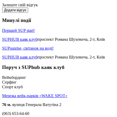
Залиште свій відгук
Додати відгук
Минулі події
Перший SUP start!
SUPHUB каяк клуб
проспект Романа Шухевича, 2-т, Київ
SUPsunrise, світанок на воді!
SUPHUB каяк клуб
проспект Романа Шухевича, 2-т, Київ
Поруч з SUPhub каяк клуб
Вейкбординг
Серфінг
Спорт клуб
Мережа вейк-парків «WAKE SPOT»
76 м.
вулиця Генерала Ватутіна 2
(063) 653-64-60