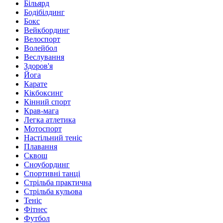
Більярд
Бодібілдинг
Бокс
Вейкбординг
Велоспорт
Волейбол
Веслування
Здоров'я
Йога
Карате
Кікбоксинг
Кінний спорт
Крав-мага
Легка атлетика
Мотоспорт
Настільний теніс
Плавання
Сквош
Сноубординг
Спортивні танці
Стрільба практична
Стрільба кульова
Теніс
Фітнес
Футбол