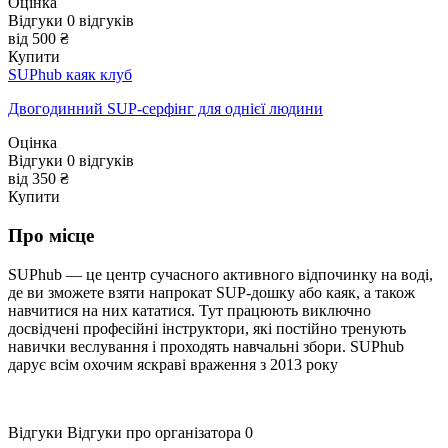
Оцінка
Відгуки
0
відгуків
від 500 ₴
Купити
SUPhub каяк клуб
Двогодинний SUP-серфінг для однієї людини
Оцінка
Відгуки
0
відгуків
від 350 ₴
Купити
Про місце
SUPhub — це центр сучасного активного відпочинку на воді,
де ви зможете взяти напрокат SUP-дошку або каяк, а також
навчитися на них кататися. Тут працюють виключно
досвідчені професійні інструктори, які постійно тренують
навички веслування і проходять навчальні збори. SUPhub
дарує всім охочим яскраві враження з 2013 року
Відгуки
Відгуки про організатора
0