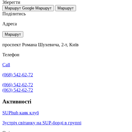
Зберегти
Маршрут Google
Маршрут
Маршрут
Поділитись
Адреса
Маршрут
проспект Романа Шухевича, 2-т, Київ
Телефон
Call
(068) 542-62-72
(066) 542-62-72
(063) 542-62-72
Активності
SUPhub каяк клуб
Зустріч світанку на SUP-борді в группі