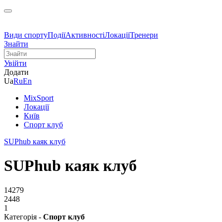
Види спорту
Події
Активності
Локації
Тренери
Знайти
Увійти
Додати
Ua
Ru
En
MixSport
Локації
Київ
Спорт клуб
SUPhub каяк клуб
SUPhub каяк клуб
14279
2448
1
Категорія -
Спорт клуб