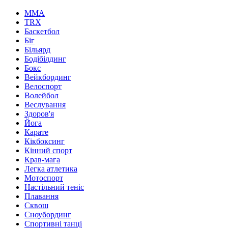
MMA
TRX
Баскетбол
Біг
Більярд
Бодібілдинг
Бокс
Вейкбординг
Велоспорт
Волейбол
Веслування
Здоров'я
Йога
Карате
Кікбоксинг
Кінний спорт
Крав-мага
Легка атлетика
Мотоспорт
Настільний теніс
Плавання
Сквош
Сноубординг
Спортивні танці