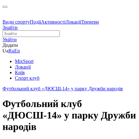
Види спорту
Події
Активності
Локації
Тренери
Знайти
Увійти
Додати
Ua
Ru
En
MixSport
Локації
Київ
Спорт клуб
Футбольний клуб «ДЮСШ-14» у парку Дружби народів
Футбольний клуб
«ДЮСШ-14» у парку Дружби
народів