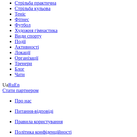
Стрільба практична
Стрільба кульова
Теніс
Фітнес
Футбол
Художня гімнастика
Види спорту
Події
Активності
Локації
Організації
Тренери
Блог
Чати
Ua
Ru
En
Стати партнером
Про нас
Питання-відповіді
Правила користування
Політика конфіденційності