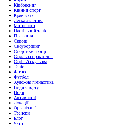
Кікбоксинг
Кінний спорт
Крав-мага
Легка атлетика
Мотоспорт
Настільний теніс
Плавання
Сквош
Сноубординг
Спортивні танці
Стрільба практична
Стрільба кульова
Теніс
Фітнес
Футбол
Художня гімнастика
Види спорту
Події
Активності
Локації
Організації
Тренери
Блог
Чати