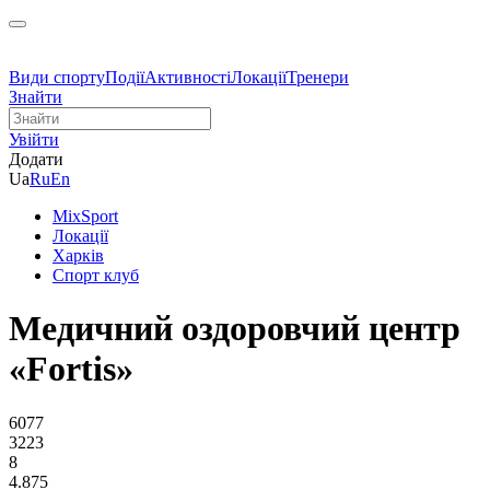
Види спорту
Події
Активності
Локації
Тренери
Знайти
Увійти
Додати
Ua
Ru
En
MixSport
Локації
Харків
Спорт клуб
Медичний оздоровчий центр
«Fortis»
6077
3223
8
4.875