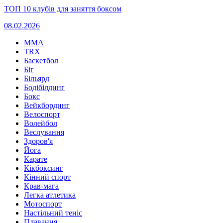
ТОП 10 клубів для заняття боксом
08.02.2026
MMA
TRX
Баскетбол
Біг
Більярд
Бодібілдинг
Бокс
Вейкбординг
Велоспорт
Волейбол
Веслування
Здоров'я
Йога
Карате
Кікбоксинг
Кінний спорт
Крав-мага
Легка атлетика
Мотоспорт
Настільний теніс
Плавання