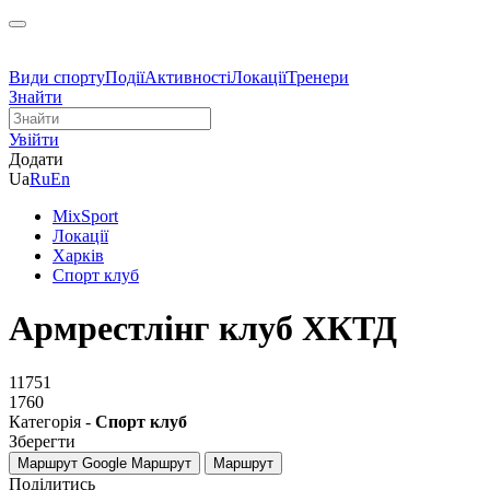
Види спорту
Події
Активності
Локації
Тренери
Знайти
Увійти
Додати
Ua
Ru
En
MixSport
Локації
Харків
Спорт клуб
Армрестлінг клуб ХКТД
11751
1760
Категорія -
Спорт клуб
Зберегти
Маршрут Google
Маршрут
Маршрут
Поділитись