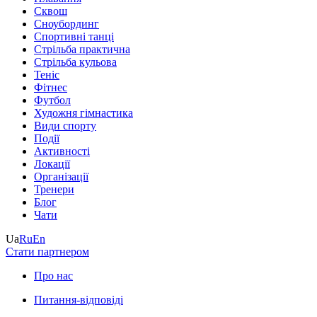
Сквош
Сноубординг
Спортивні танці
Стрільба практична
Стрільба кульова
Теніс
Фітнес
Футбол
Художня гімнастика
Види спорту
Події
Активності
Локації
Організації
Тренери
Блог
Чати
Ua
Ru
En
Стати партнером
Про нас
Питання-відповіді