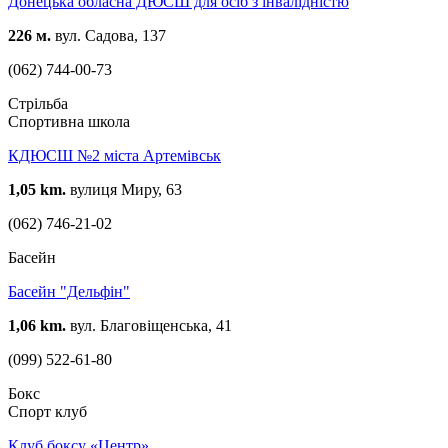
Донецька обласна ДЮСШ для осіб з інвалідністю
226 м.
вул. Садова, 137
(062) 744-00-73
Стрільба
Спортивна школа
КДЮСШ №2 міста Артемівськ
1,05 km.
вулиця Миру, 63
(062) 746-21-02
Басейн
Басейн "Дельфін"
1,06 km.
вул. Благовіщенська, 41
(099) 522-61-80
Бокс
Спорт клуб
Клуб боксу «Центр»