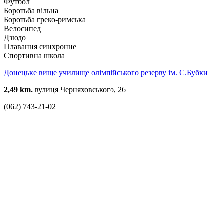
Футбол
Боротьба вільна
Боротьба греко-римська
Велосипед
Дзюдо
Плавання синхронне
Спортивна школа
Донецьке вище училище олімпійського резерву ім. С.Бубки
2,49 km.
вулиця Черняховського, 26
(062) 743-21-02