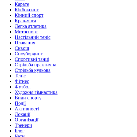
Карате
Кікбоксинг
Кінний спорт
Крав-мага
Легка атлетика
Мотоспорт
Настільний теніс
Плавання
Сквош
Сноубординг
Спортивні танці
Стрільба практична
Стрільба кульова
Теніс
Фітнес
Футбол
Художня гімнастика
Види спорту
Події
Активності
Локації
Організації
Тренери
Блог
Чати