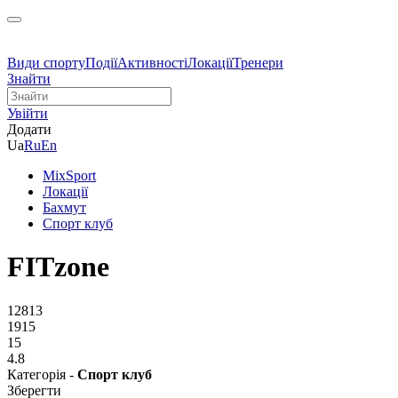
Види спорту
Події
Активності
Локації
Тренери
Знайти
Увійти
Додати
Ua
Ru
En
MixSport
Локації
Бахмут
Спорт клуб
FITzone
12813
1915
15
4.8
Категорія -
Спорт клуб
Зберегти